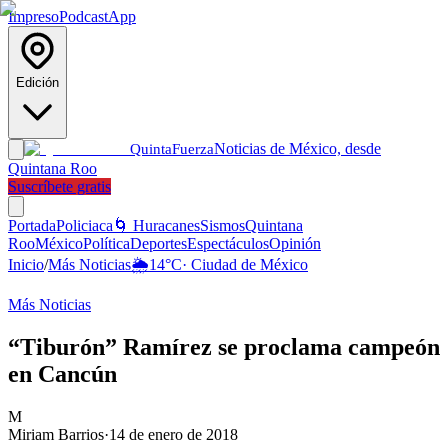
Impreso
Podcast
App
Edición
Noticias de México, desde
Quinta
Fuerza
Quintana Roo
Suscríbete gratis
Portada
Policiaca
🌀 Huracanes
Sismos
Quintana
Roo
México
Política
Deportes
Espectáculos
Opinión
Inicio
/
Más Noticias
🌦️
14
°C
·
Ciudad de México
Más Noticias
“Tiburón” Ramírez se proclama campeón
en Cancún
M
Miriam Barrios
·
14 de enero de 2018