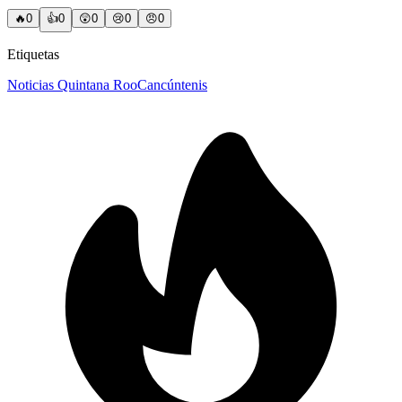
🔥
0
👍
0
😲
0
😢
0
😠
0
Etiquetas
Noticias Quintana Roo
Cancún
tenis