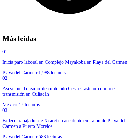
Más leídas
01
Inicia paro laboral en Complejo Mayakoba en Playa del Carmen
Playa del Carmen
·
1,988
lecturas
02
Asesinan al creador de contenido César Gastélum durante
transmisión en Culiacán
México
·
12
lecturas
03
Fallece trabajador de Xcaret en accidente en tramo de Playa del
Carmen a Puerto Morelos
Playa del Carmen
·
583
lecturas