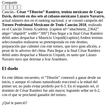
Compartir
Cancún.-
César “Tiburón” Ramírez, tenista mexicano de Copa
Davis, derrotó en dos sets al cubano-mexicano Lázaro Navarro,
actual número dos en el ranking nacional, y se coronó campeón del
Torneo Profesional Mexicano de Tenis Cancún 2018
, realizado
en el Cancún Tennis Academy. [caption id="attachment_23642"
align="alignleft" width="300"]
Para llegar a la final César Ramírez
debió antes despachar a Mauricio Urquidi[/caption] Ambos tenistas
seleccionados realizaron su pretemporada en este destino,
preparación que culminó con este torneo, que tuvo gran afición, a
pesar de lo adverso del clima. Para llegar a la final César Ramírez
debió antes despachar a Mauricio Urquidi, en tanto que Lázaro
Navarro tuvo que derrotar a Ivar Aramburo.
El duelo
En este último encuentro, el “Tiburón” comenzó a ganar desde un
inicio, y aunque el cubano naturalizado reaccionó a la mitad del
primer set, no pudo evitar perderlo por 6-3. En el segundo set, el
dominio de César Ramírez fue aún mayor, logrando sellar un 6-2,
con el que se proclamó ganador del torneo.
¿Qué te pareció?