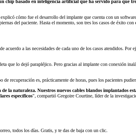
n chip basado en inteligencia artificial que ha servido para que tre
e explicó cómo fue el desarrollo del implante que cuenta con un softwa
 piernas del paciente. Hasta el momento, son tres los casos de éxito con 
o de acuerdo a las necesidades de cada uno de los casos atendidos. Por 
ta que lo dejó parapléjico. Pero gracias al implante con conexión inalá
po de recuperación es, prácticamente de horas, pues los pacientes pudier
n de la naturaleza. Nuestros nuevos cables blandos implantados est
ares específicos
", compartió Gregoire Courtine, líder de la investigac
rreo, todos los días. Gratis, y te das de baja con un clic.