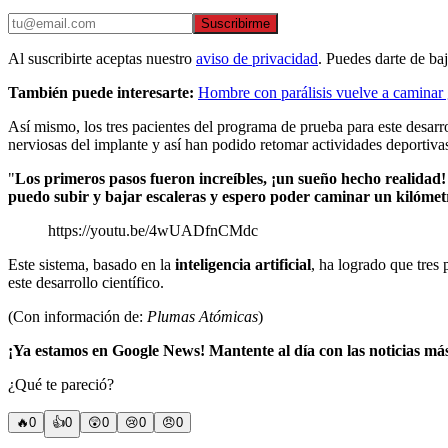
Suscribirme
Al suscribirte aceptas nuestro
aviso de privacidad
. Puedes darte de ba
También puede interesarte:
Hombre con parálisis vuelve a caminar 
Así mismo, los tres pacientes del programa de prueba para este desarrol
nerviosas del implante y así han podido retomar actividades deportiva
"
Los primeros pasos fueron increíbles, ¡un sueño hecho realidad!
puedo subir y bajar escaleras y espero poder caminar un kilóme
https://youtu.be/4wUADfnCMdc
Este sistema, basado en la
inteligencia artificial
, ha logrado que tres
este desarrollo científico.
(Con información de:
Plumas Atómicas
)
¡Ya estamos en Google News! Mantente al día con las noticias má
¿Qué te pareció?
🔥
0
👍
0
😲
0
😢
0
😠
0