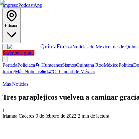
Impreso
Podcast
App
Edición
Quinta
Fuerza
Noticias de México, desde Quint
Suscríbete gratis
Portada
Policiaca
🌀 Huracanes
Sismos
Quintana Roo
México
Política
De
Inicio
/
Más Noticias
☁️
14
°C
·
Ciudad de México
Más Noticias
Tres parapléjicos vuelven a caminar gracias
I
Iriamna Caceres
·
9 de febrero de 2022
·
2
min de lectura