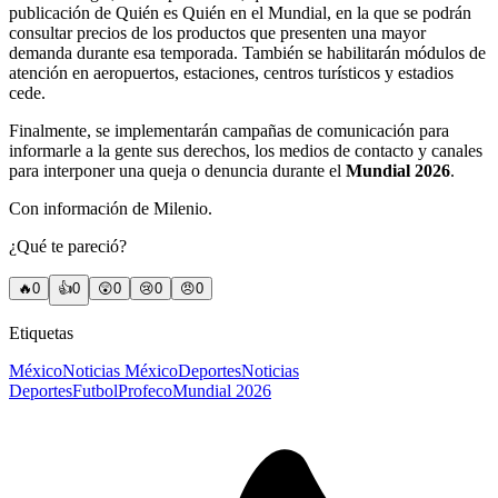
publicación de Quién es Quién en el Mundial, en la que se podrán
consultar precios de los productos que presenten una mayor
demanda durante esa temporada. También se habilitarán módulos de
atención en aeropuertos, estaciones, centros turísticos y estadios
cede.
Finalmente, se implementarán campañas de comunicación para
informarle a la gente sus derechos, los medios de contacto y canales
para interponer una queja o denuncia durante el
Mundial 2026
.
Con información de Milenio.
¿Qué te pareció?
🔥
0
👍
0
😲
0
😢
0
😠
0
Etiquetas
México
Noticias México
Deportes
Noticias
Deportes
Futbol
Profeco
Mundial 2026