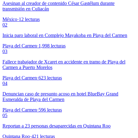
Asesinan al creador de contenido César Gastélum durante
transmisión en Culiacán
México
·
12
lecturas
02
Inicia paro laboral en Complejo Mayakoba en Playa del Carmen
Playa del Carmen
·
1,998
lecturas
03
Fallece trabajador de Xcaret en accidente en tramo de Playa del
Carmen a Puerto Morelos
Playa del Carmen
·
623
lecturas
04
Denuncian caso de presunto acoso en hotel BlueBay Grand
Esmeralda de Playa del Carmen
Playa del Carmen
·
596
lecturas
05
Reportan a 23 personas desaparecidas en Quintana Roo
Quintana Roo
·
421
lecturas