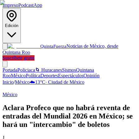
Impreso
Podcast
App
Edición
Noticias de México, desde
Quinta
Fuerza
Quintana Roo
Suscríbete gratis
Portada
Policiaca
🌀 Huracanes
Sismos
Quintana
Roo
México
Política
Deportes
Espectáculos
Opinión
Inicio
/
México
☁️
13
°C
·
Ciudad de México
México
Aclara Profeco que no habrá reventa de
entradas del Mundial 2026 en México; se
hará un "intercambio" de boletos
J