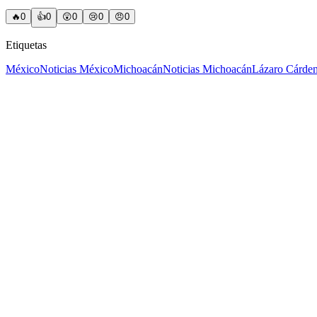
🔥
0
👍
0
😲
0
😢
0
😠
0
Etiquetas
México
Noticias México
Michoacán
Noticias Michoacán
Lázaro Cárde