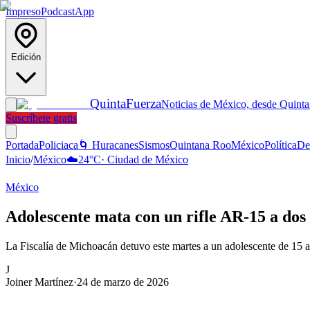
Impreso
Podcast
App
Edición
Quinta
Fuerza
Noticias de México, desde Quint
Suscríbete gratis
Portada
Policiaca
🌀 Huracanes
Sismos
Quintana Roo
México
Política
De
Inicio
/
México
☁️
24
°C
·
Ciudad de México
México
Adolescente mata con un rifle AR-15 a do
La Fiscalía de Michoacán detuvo este martes a un adolescente de 15 añ
J
Joiner Martínez
·
24 de marzo de 2026