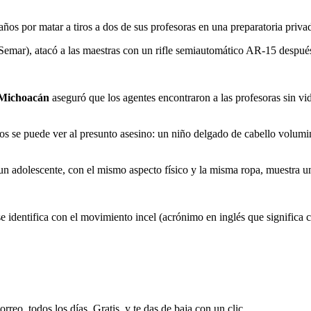
ños por matar a tiros a dos de sus profesoras en una preparatoria priv
(Semar), atacó a las maestras con un rifle semiautomático AR-15 después 
Michoacán
aseguró que los agentes encontraron a las profesoras sin vi
os se puede ver al presunto asesino: un niño delgado de cabello volum
 adolescente, con el mismo aspecto físico y la misma ropa, muestra un 
e identifica con el movimiento incel (acrónimo en inglés que significa c
rreo, todos los días. Gratis, y te das de baja con un clic.