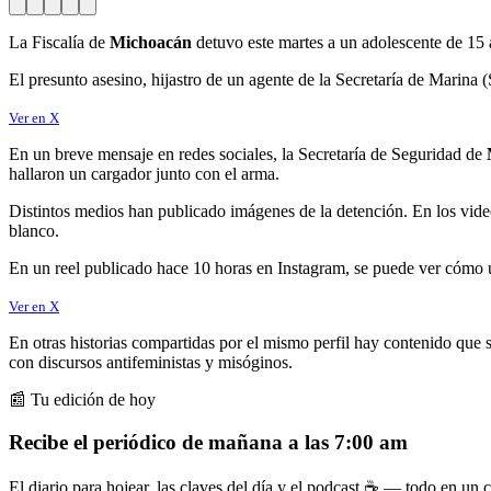
La Fiscalía de
Michoacán
detuvo este martes a un adolescente de 15 a
El presunto asesino, hijastro de un agente de la Secretaría de Marina 
Ver en X
En un breve mensaje en redes sociales, la Secretaría de Seguridad de
hallaron un cargador junto con el arma.
Distintos medios han publicado imágenes de la detención. En los vide
blanco.
En un reel publicado hace 10 horas en Instagram, se puede ver cómo un
Ver en X
En otras historias compartidas por el mismo perfil hay contenido que s
con discursos antifeministas y misóginos.
📰 Tu edición de hoy
Recibe el periódico de mañana a las 7:00 am
El diario para hojear, las claves del día y el podcast ☕ — todo en un co