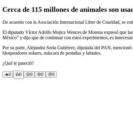
Cerca de 115 millones de animales son usa
De acuerdo con la Asociación Internacional Libre de Crueldad, se est
El diputado Víctor Adolfo Mojica Wences de Morena expresó que las pr
México” y dijo que de continuar con estos experimentos, es innecesari
Por su parte, Alejandra Soria Gutiérrez, diputada del PAN, mencionó
bloqueadores solares, máscara de pestañas y labiales.
¿Qué te pareció?
🔥
0
👍
0
😲
0
😢
0
😠
0