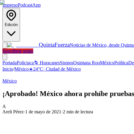
Impreso
Podcast
App
Edición
Quinta
Fuerza
Noticias de México, desde Quint
Suscríbete gratis
Portada
Policiaca
🌀 Huracanes
Sismos
Quintana Roo
México
Política
De
Inicio
/
México
☀️
24
°C
·
Ciudad de México
México
¡Aprobado! México ahora prohíbe pruebas 
A
Areli Pérez
·
1 de mayo de 2021
·
2
min de lectura