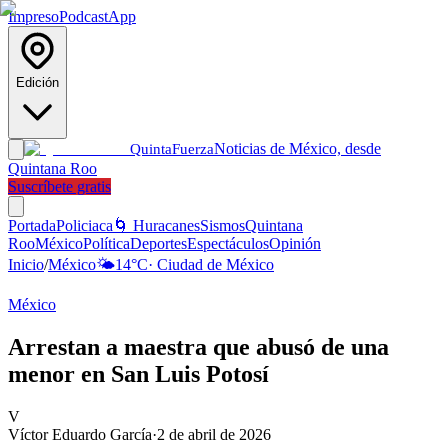
Impreso
Podcast
App
Edición
Noticias de México, desde
Quinta
Fuerza
Quintana Roo
Suscríbete gratis
Portada
Policiaca
🌀 Huracanes
Sismos
Quintana
Roo
México
Política
Deportes
Espectáculos
Opinión
Inicio
/
México
🌤️
14
°C
·
Ciudad de México
México
Arrestan a maestra que abusó de una
menor en San Luis Potosí
V
Víctor Eduardo García
·
2 de abril de 2026