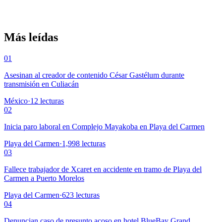
Más leídas
01
Asesinan al creador de contenido César Gastélum durante
transmisión en Culiacán
México
·
12
lecturas
02
Inicia paro laboral en Complejo Mayakoba en Playa del Carmen
Playa del Carmen
·
1,998
lecturas
03
Fallece trabajador de Xcaret en accidente en tramo de Playa del
Carmen a Puerto Morelos
Playa del Carmen
·
623
lecturas
04
Denuncian caso de presunto acoso en hotel BlueBay Grand