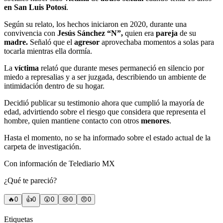
en
San Luis Potosí
.
Según su relato, los hechos iniciaron en 2020, durante una
convivencia con
Jesús Sánchez “N”,
quien era
pareja
de su
madre.
Señaló que el
agresor
aprovechaba momentos a solas para
tocarla mientras ella dormía.
La
víctima
relató que durante meses permaneció en silencio por
miedo a represalias y a ser juzgada, describiendo un ambiente de
intimidación dentro de su hogar.
Decidió publicar su testimonio ahora que cumplió la mayoría de
edad, advirtiendo sobre el riesgo que considera que representa el
hombre, quien mantiene contacto con otros
menores
.
Hasta el momento, no se ha informado sobre el estado actual de la
carpeta de investigación.
Con información de Telediario MX
¿Qué te pareció?
🔥
0
👍
0
😲
0
😢
0
😠
0
Etiquetas