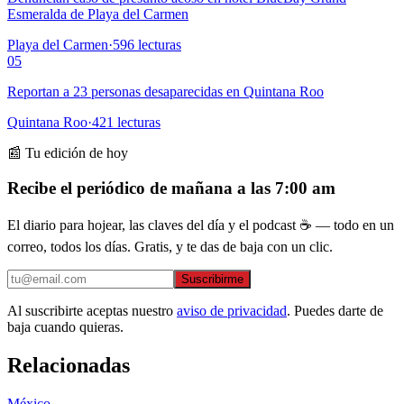
Esmeralda de Playa del Carmen
Playa del Carmen
·
596
lecturas
05
Reportan a 23 personas desaparecidas en Quintana Roo
Quintana Roo
·
421
lecturas
📰 Tu edición de hoy
Recibe el periódico de mañana a las 7:00 am
El diario para hojear, las claves del día y el podcast ☕ — todo en un
correo, todos los días. Gratis, y te das de baja con un clic.
Suscribirme
Al suscribirte aceptas nuestro
aviso de privacidad
. Puedes darte de
baja cuando quieras.
Relacionadas
México