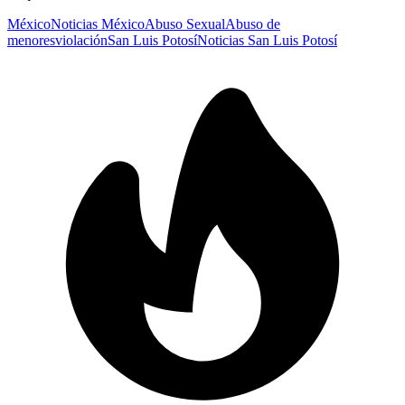
México
Noticias México
Abuso Sexual
Abuso de
menores
violación
San Luis Potosí
Noticias San Luis Potosí