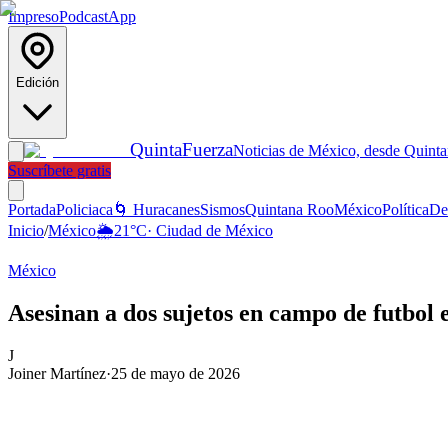
Impreso
Podcast
App
Edición
Quinta
Fuerza
Noticias de México, desde Quint
Suscríbete gratis
Portada
Policiaca
🌀 Huracanes
Sismos
Quintana Roo
México
Política
De
Inicio
/
México
🌦️
21
°C
·
Ciudad de México
México
Asesinan a dos sujetos en campo de futbol
J
Joiner Martínez
·
25 de mayo de 2026