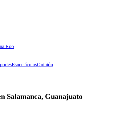
ana Roo
portes
Espectáculos
Opinión
 en Salamanca, Guanajuato