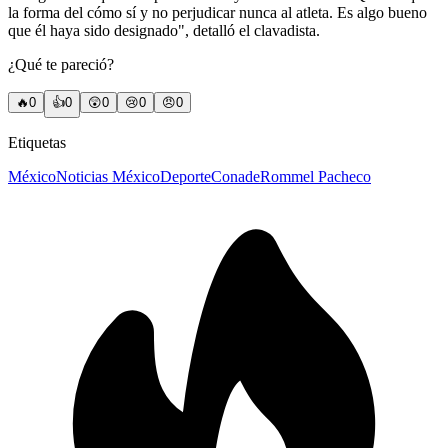
la forma del cómo sí y no perjudicar nunca al atleta. Es algo bueno
que él haya sido designado", detalló el clavadista.
¿Qué te pareció?
🔥
0
👍
0
😲
0
😢
0
😠
0
Etiquetas
México
Noticias México
Deporte
Conade
Rommel Pacheco