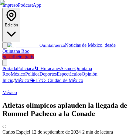
Impreso
Podcast
App
Edición
Noticias de México, desde
Quinta
Fuerza
Quintana Roo
Suscríbete gratis
Portada
Policiaca
🌀 Huracanes
Sismos
Quintana
Roo
México
Política
Deportes
Espectáculos
Opinión
Inicio
/
México
🌤️
15
°C
·
Ciudad de México
México
Atletas olímpicos aplauden la llegada de
Rommel Pacheco a la Conade
C
Carlos Espejel
·
12 de septiembre de 2024
·
2
min de lectura