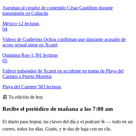
Asesinan al creador de contenido César Gastélum durante
transmisión en Culiacán
México
·
12
lecturas
04
Videos de Guillermo Ochoa confirman que danzante acusado de
acoso sexual sigue en Xcaret
Quintana Roo
·
1,391
lecturas
05
Fallece trabajador de Xcaret en accidente en tramo de Playa del
Carmen a Puerto Morelos
Playa del Carmen
·
583
lecturas
📰 Tu edición de hoy
Recibe el periódico de mañana a las 7:00 am
El diario para hojear, las claves del día y el podcast ☕ — todo en un
correo, todos los días. Gratis, y te das de baja con un clic.