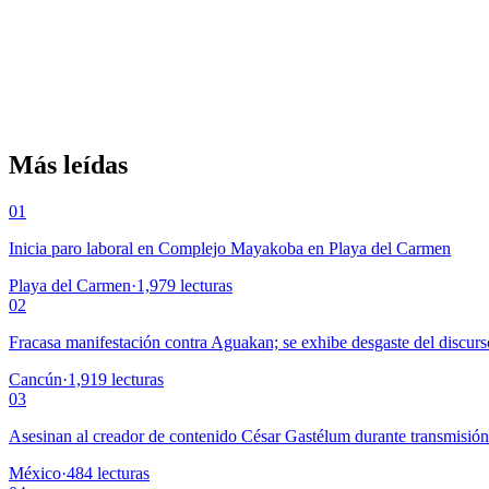
Más leídas
01
Inicia paro laboral en Complejo Mayakoba en Playa del Carmen
Playa del Carmen
·
1,979
lecturas
02
Fracasa manifestación contra Aguakan; se exhibe desgaste del discurs
Cancún
·
1,919
lecturas
03
Asesinan al creador de contenido César Gastélum durante transmisió
México
·
484
lecturas