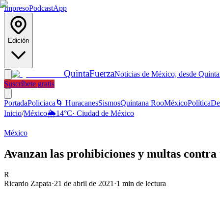
Impreso
Podcast
App
Edición
Quinta
Fuerza
Noticias de México, desde Quint
Suscríbete gratis
Portada
Policiaca
🌀 Huracanes
Sismos
Quintana Roo
México
Política
De
Inicio
/
México
🌦️
14
°C
·
Ciudad de México
México
Avanzan las prohibiciones y multas contra 
R
Ricardo Zapata
·
21 de abril de 2021
·
1
min de lectura