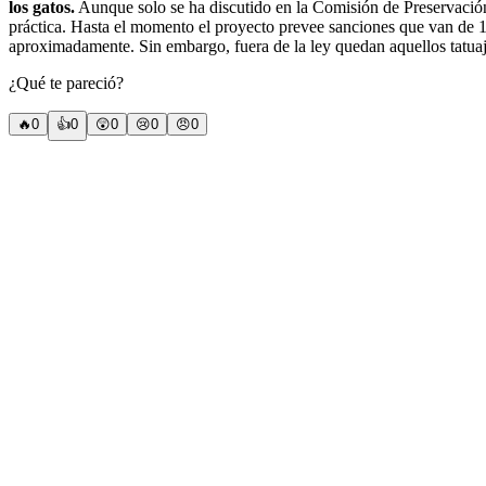
los gatos.
Aunque solo se ha discutido en la Comisión de Preservaci
práctica. Hasta el momento el proyecto prevee sanciones que van de 1
aproximadamente. Sin embargo, fuera de la ley quedan aquellos tatuajes
¿Qué te pareció?
🔥
0
👍
0
😲
0
😢
0
😠
0