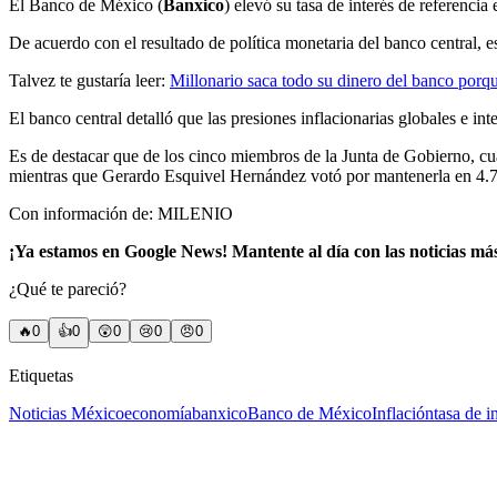
El Banco de México (
Banxico
) elevó su tasa de interés de referencia
De acuerdo con el resultado de política monetaria
del banco central, e
Talvez te gustaría leer:
Millonario saca todo su dinero del banco porqu
El banco central detalló que las presiones inflacionarias globales e in
Es de destacar que de los cinco miembros de la Junta de Gobierno, cua
mientras que Gerardo Esquivel Hernández votó por mantenerla en 4.7
Con información de: MILENIO
¡Ya estamos en Google News! Mantente al día con las noticias má
¿Qué te pareció?
🔥
0
👍
0
😲
0
😢
0
😠
0
Etiquetas
Noticias México
economía
banxico
Banco de México
Inflación
tasa de i