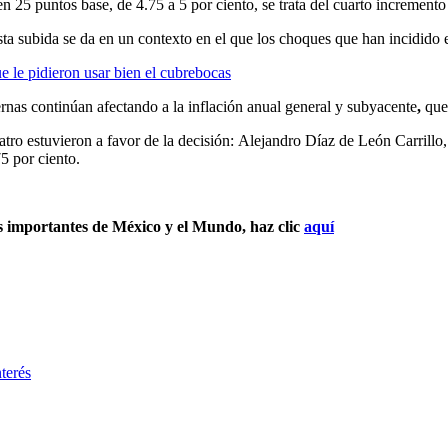
 en 25 puntos base, de 4.75 a 5 por ciento, se trata del cuarto increment
sta subida se da en un contexto en el que los choques que han incidido e
e le pidieron usar bien el cubrebocas
ternas continúan afectando a la inflación anual general y subyacente
,
que 
tro estuvieron a favor de la decisión:
Alejandro Díaz de León Carrillo
5 por ciento.
s importantes de México y el Mundo, haz clic
aqu
í
nterés