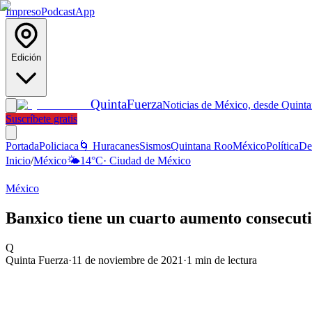
Impreso
Podcast
App
Edición
Quinta
Fuerza
Noticias de México, desde Quint
Suscríbete gratis
Portada
Policiaca
🌀 Huracanes
Sismos
Quintana Roo
México
Política
De
Inicio
/
México
🌤️
14
°C
·
Ciudad de México
México
Banxico tiene un cuarto aumento consecutiv
Q
Quinta Fuerza
·
11 de noviembre de 2021
·
1
min de lectura