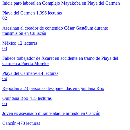
Inicia paro laboral en Complejo Mayakoba en Playa del Carmen
Playa del Carmen
·
1,996
lecturas
02
Asesinan al creador de contenido César Gastélum durante
transmisión en Culiacán
México
·
12
lecturas
03
Fallece trabajador de Xcaret en accidente en tramo de Playa del
Carmen a Puerto Morelos
Playa del Carmen
·
614
lecturas
04
Reportan a 23 personas desaparecidas en Quintana Roo
Quintana Roo
·
415
lecturas
05
Joven es asesinado durante ataque armado en Cancún
Cancún
·
473
lecturas