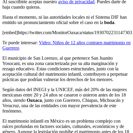
Al suscribirte aceptas nuestro
aviso de privacidad
. Puedes darte de
baja cuando quieras.
Hasta el momento, ni las autoridades locales ni el Sistema DIF han
emitido un pronunciamiento oficial sobre el caso en la
boda
.
[embed]https://twitter.com/MonitorOaxaca/status/193070223114730
Te puede interesar:
Video: Niños de 12 años contraen matrimonio en
Guerrero
El municipio de San Lorenzo, al que pertenece San Juanito
Yosocani, es una zona caracterizada por su alta marginación y
rezago educativo. Estas condiciones estructurales, junto con la
aceptación cultural del matrimonio infantil, contribuyen a perpetuar
prácticas que podrían vulnerar los derechos de los menores.
Según datos del INEGI y la UNICEF, más del 20% de las mujeres
mexicanas entre 20 y 24 años se casaron o unieron antes de los 18
años, siendo
Oaxaca
, junto con Guerrero, Chiapas, Michoacán y
Veracruz, una de las entidades con mayor prevalencia de este
fenómeno.
El matrimonio infantil en México es un problema complejo con
raíces profundas en factores sociales, culturales, económicos y de
género. Aunque la legislación prohíbe el matrimonio antes de los 18