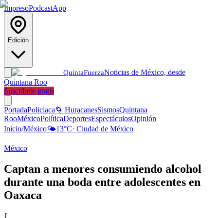
Impreso
Podcast
App
Edición
Noticias de México, desde
Quinta
Fuerza
Quintana Roo
Suscríbete gratis
Portada
Policiaca
🌀 Huracanes
Sismos
Quintana
Roo
México
Política
Deportes
Espectáculos
Opinión
Inicio
/
México
🌤️
13
°C
·
Ciudad de México
México
Captan a menores consumiendo alcohol
durante una boda entre adolescentes en
Oaxaca
J