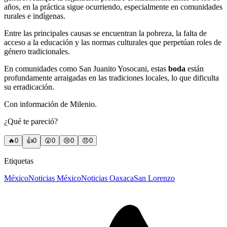
años, en la práctica sigue ocurriendo, especialmente en comunidades
rurales e indígenas.
Entre las principales causas se encuentran la pobreza, la falta de
acceso a la educación y las normas culturales que perpetúan roles de
género tradicionales.
En comunidades como San Juanito Yosocani, estas
boda
están
profundamente arraigadas en las tradiciones locales, lo que dificulta
su erradicación.
Con información de Milenio.
¿Qué te pareció?
🔥
0
👍
0
😲
0
😢
0
😠
0
Etiquetas
México
Noticias México
Noticias Oaxaca
San Lorenzo