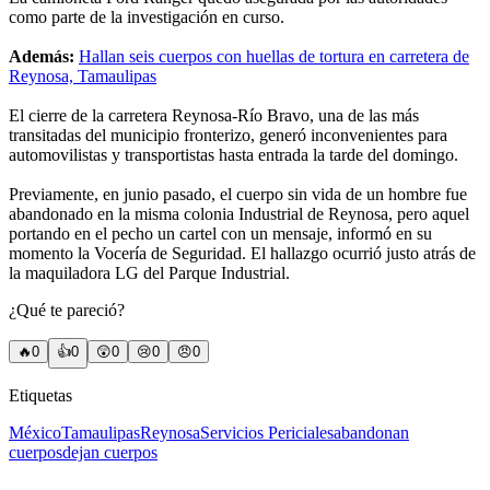
como parte de la investigación en curso.
Además:
Hallan seis cuerpos con huellas de tortura en carretera de
Reynosa, Tamaulipas
El cierre de la carretera Reynosa-Río Bravo, una de las más
transitadas del municipio fronterizo, generó inconvenientes para
automovilistas y transportistas hasta entrada la tarde del domingo.
Previamente, en junio pasado, el cuerpo sin vida de un hombre fue
abandonado en la misma colonia Industrial de Reynosa, pero aquel
portando en el pecho un cartel con un mensaje, informó en su
momento la Vocería de Seguridad. El hallazgo ocurrió justo atrás de
la maquiladora LG del Parque Industrial.
¿Qué te pareció?
🔥
0
👍
0
😲
0
😢
0
😠
0
Etiquetas
México
Tamaulipas
Reynosa
Servicios Periciales
abandonan
cuerpos
dejan cuerpos