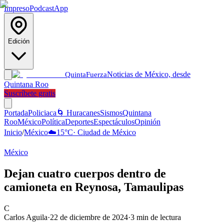
Impreso
Podcast
App
Edición
Noticias de México, desde
Quinta
Fuerza
Quintana Roo
Suscríbete gratis
Portada
Policiaca
🌀 Huracanes
Sismos
Quintana
Roo
México
Política
Deportes
Espectáculos
Opinión
Inicio
/
México
☁️
15
°C
·
Ciudad de México
México
Dejan cuatro cuerpos dentro de
camioneta en Reynosa, Tamaulipas
C
Carlos Aguila
·
22 de diciembre de 2024
·
3
min de lectura