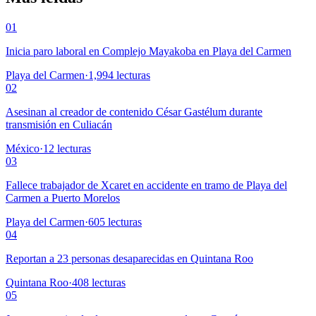
01
Inicia paro laboral en Complejo Mayakoba en Playa del Carmen
Playa del Carmen
·
1,994
lecturas
02
Asesinan al creador de contenido César Gastélum durante
transmisión en Culiacán
México
·
12
lecturas
03
Fallece trabajador de Xcaret en accidente en tramo de Playa del
Carmen a Puerto Morelos
Playa del Carmen
·
605
lecturas
04
Reportan a 23 personas desaparecidas en Quintana Roo
Quintana Roo
·
408
lecturas
05