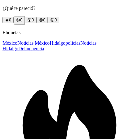
¿Qué te pareció?
🔥
0
👍
0
😲
0
😢
0
😠
0
Etiquetas
México
Noticias México
Hidalgo
policías
Noticias
Hidalgo
Delincuencia