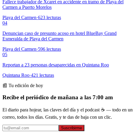
Fallece trabajador de Xcaret en accidente en tramo de Playa del
Carmen a Puerto Morelos
Playa del Carmen
·
623
lecturas
04
Denuncian caso de presunto acoso en hotel BlueBay Grand
Esmeralda de Playa del Carmen
Playa del Carmen
·
596
lecturas
05
Reportan a 23 personas desaparecidas en Quintana Roo
Quintana Roo
·
421
lecturas
📰 Tu edición de hoy
Recibe el periódico de mañana a las 7:00 am
El diario para hojear, las claves del día y el podcast ☕ — todo en un
correo, todos los días. Gratis, y te das de baja con un clic.
Suscribirme