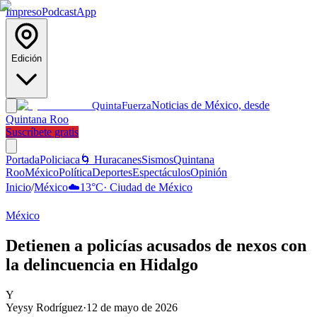
Impreso
Podcast
App
Edición
Noticias de México, desde
Quinta
Fuerza
Quintana Roo
Suscríbete gratis
Portada
Policiaca
🌀 Huracanes
Sismos
Quintana
Roo
México
Política
Deportes
Espectáculos
Opinión
Inicio
/
México
☁️
13
°C
·
Ciudad de México
México
Detienen a policías acusados de nexos con
la delincuencia en Hidalgo
Y
Yeysy Rodríguez
·
12 de mayo de 2026