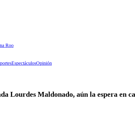
ana Roo
portes
Espectáculos
Opinión
nada Lourdes Maldonado, aún la espera en c