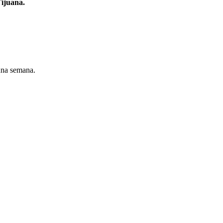
Tijuana.
 una semana.