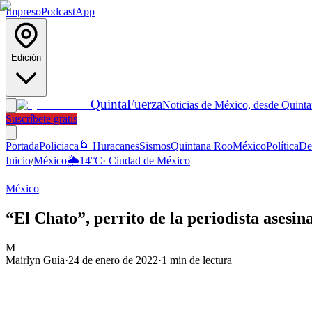
Impreso
Podcast
App
Edición
Quinta
Fuerza
Noticias de México, desde Quint
Suscríbete gratis
Portada
Policiaca
🌀 Huracanes
Sismos
Quintana Roo
México
Política
De
Inicio
/
México
🌦️
14
°C
·
Ciudad de México
México
“El Chato”, perrito de la periodista asesi
M
Mairlyn Guía
·
24 de enero de 2022
·
1
min de lectura