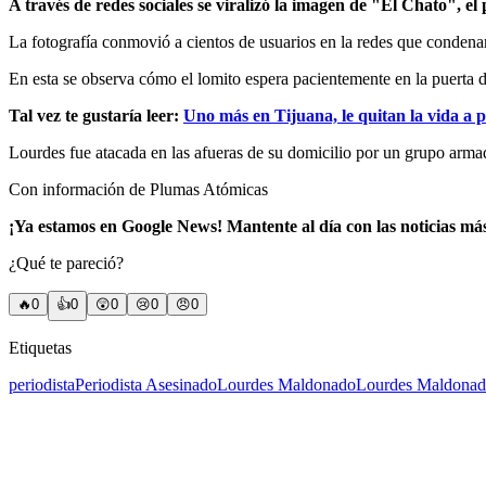
A través de redes sociales se viralizó la imagen de "El Chato", e
La fotografía conmovió a cientos de usuarios en la redes que condena
En esta se observa cómo el lomito espera pacientemente en la puerta d
Tal vez te gustaría leer:
Uno más en Tijuana, le quitan la vida a
Lourdes fue atacada en las afueras de su domicilio por un grupo arma
Con información de Plumas Atómicas
¡Ya estamos en Google News! Mantente al día con las noticias má
¿Qué te pareció?
🔥
0
👍
0
😲
0
😢
0
😠
0
Etiquetas
periodista
Periodista Asesinado
Lourdes Maldonado
Lourdes Maldonado