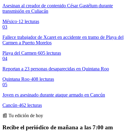
Asesinan al creador de contenido César Gastélum durante
transmisión en Culiacán
México
·
12
lecturas
03
Fallece trabajador de Xcaret en accidente en tramo de Playa del
Carmen a Puerto Morelos
Playa del Carmen
·
605
lecturas
04
Reportan a 23 personas desaparecidas en Quintana Roo
Quintana Roo
·
408
lecturas
05
Joven es asesinado durante ataque armado en Cancún
Cancún
·
462
lecturas
📰 Tu edición de hoy
Recibe el periódico de mañana a las 7:00 am