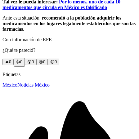
Tal vez le pueda interesar:
Por lo menos, uno de cada 10
medicamentos que circula en México es falsificado
Ante esta situación,
recomendó a la población adquirir los
medicamentos en los lugares legalmente establecidos que son las
farmacias
.
Con información de EFE
¿Qué te pareció?
🔥
0
👍
0
😲
0
😢
0
😠
0
Etiquetas
México
Noticias México