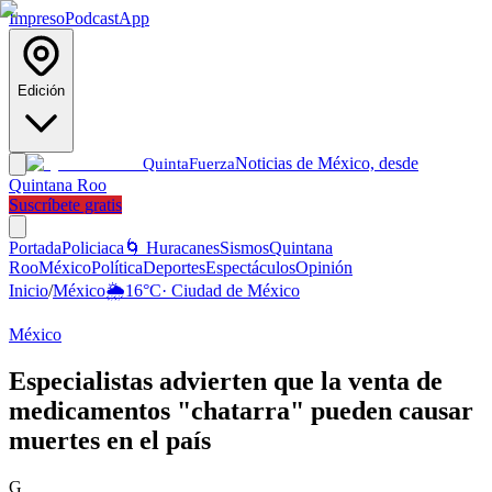
Impreso
Podcast
App
Edición
Noticias de México, desde
Quinta
Fuerza
Quintana Roo
Suscríbete gratis
Portada
Policiaca
🌀 Huracanes
Sismos
Quintana
Roo
México
Política
Deportes
Espectáculos
Opinión
Inicio
/
México
🌦️
16
°C
·
Ciudad de México
México
Especialistas advierten que la venta de
medicamentos "chatarra" pueden causar
muertes en el país
G