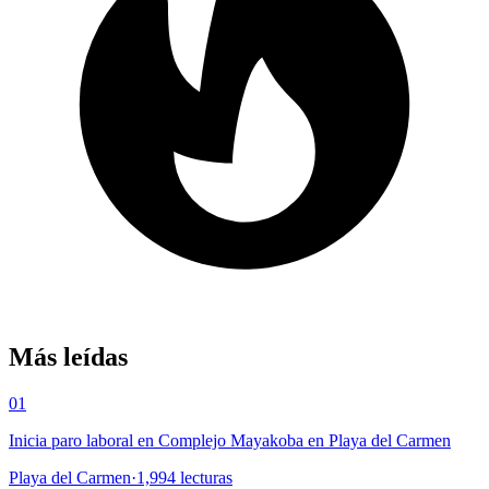
Más leídas
01
Inicia paro laboral en Complejo Mayakoba en Playa del Carmen
Playa del Carmen
·
1,994
lecturas