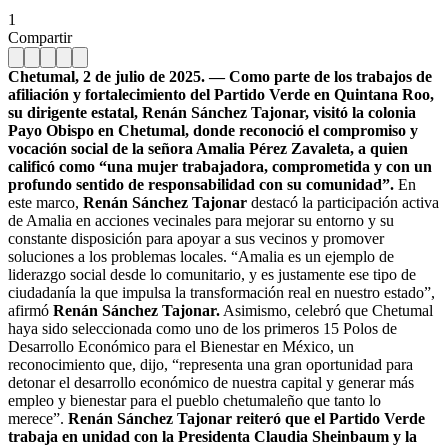
1
Compartir
Chetumal, 2 de julio de 2025. — Como parte de los trabajos de
afiliación y fortalecimiento del Partido Verde en Quintana Roo,
su dirigente estatal, Renán Sánchez Tajonar, visitó la colonia
Payo Obispo en Chetumal, donde reconoció el compromiso y
vocación social de la señora Amalia Pérez Zavaleta, a quien
calificó como “una mujer trabajadora, comprometida y con un
profundo sentido de responsabilidad con su comunidad”.
En
este marco,
Renán Sánchez Tajonar
destacó la participación activa
de Amalia en acciones vecinales para mejorar su entorno y su
constante disposición para apoyar a sus vecinos y promover
soluciones a los problemas locales. “Amalia es un ejemplo de
liderazgo social desde lo comunitario, y es justamente ese tipo de
ciudadanía la que impulsa la transformación real en nuestro estado”,
afirmó
Renán Sánchez Tajonar.
Asimismo, celebró que Chetumal
haya sido seleccionada como uno de los primeros 15 Polos de
Desarrollo Económico para el Bienestar en México, un
reconocimiento que, dijo, “representa una gran oportunidad para
detonar el desarrollo económico de nuestra capital y generar más
empleo y bienestar para el pueblo chetumaleño que tanto lo
merece”.
Renán Sánchez Tajonar reiteró que el Partido Verde
trabaja en unidad con la Presidenta Claudia Sheinbaum y la