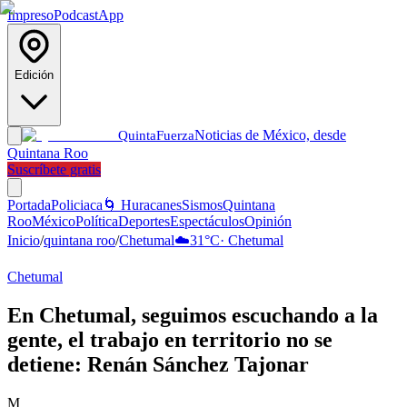
Impreso
Podcast
App
Edición
Noticias de México, desde
Quinta
Fuerza
Quintana Roo
Suscríbete gratis
Portada
Policiaca
🌀 Huracanes
Sismos
Quintana
Roo
México
Política
Deportes
Espectáculos
Opinión
Inicio
/
quintana roo
/
Chetumal
☁️
31
°C
·
Chetumal
Chetumal
En Chetumal, seguimos escuchando a la
gente, el trabajo en territorio no se
detiene: Renán Sánchez Tajonar
M