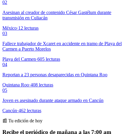
02
Asesinan al creador de contenido César Gastélum durante
transmisión en Culiacán
México
·
12
lecturas
03
Fallece trabajador de Xcaret en accidente en tramo de Playa del
Carmen a Puerto Morelos
Playa del Carmen
·
605
lecturas
04
Reportan a 23 personas desaparecidas en Quintana Roo
Quintana Roo
·
408
lecturas
05
Joven es asesinado durante ataque armado en Cancún
Cancún
·
462
lecturas
📰 Tu edición de hoy
Recibe el periódico de mañana a las 7:00 am