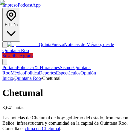
Impreso
Podcast
App
Edición
Noticias de México, desde
Quinta
Fuerza
Quintana Roo
Suscríbete gratis
Portada
Policiaca
🌀 Huracanes
Sismos
Quintana
Roo
México
Política
Deportes
Espectáculos
Opinión
Inicio
/
Quintana Roo
/
Chetumal
Chetumal
3,641
notas
Las noticias de Chetumal de hoy: gobierno del estado, frontera con
Belice, infraestructura y comunidad en la capital de Quintana Roo.
Consulta el
clima en Chetumal
.