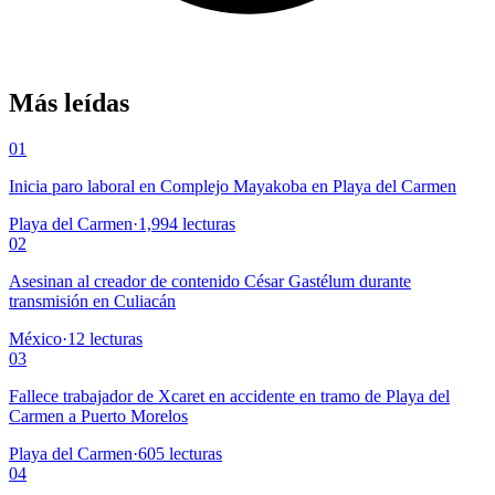
Más leídas
01
Inicia paro laboral en Complejo Mayakoba en Playa del Carmen
Playa del Carmen
·
1,994
lecturas
02
Asesinan al creador de contenido César Gastélum durante
transmisión en Culiacán
México
·
12
lecturas
03
Fallece trabajador de Xcaret en accidente en tramo de Playa del
Carmen a Puerto Morelos
Playa del Carmen
·
605
lecturas
04