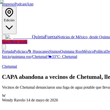
Impreso
Podcast
App
Edición
Quinta
Fuerza
Noticias de México, desde Quint
Suscríbete gratis
Portada
Policiaca
🌀 Huracanes
Sismos
Quintana Roo
México
Política
De
Inicio
/
quintana roo
/
Chetumal
🌤️
33
°C
·
Chetumal
Chetumal
CAPA abandona a vecinos de Chetumal, lle
Vecinos de Chetumal denunciaron una fuga de agua potable que lleva 
W
Wendy Ravelo
·
14 de mayo de 2026