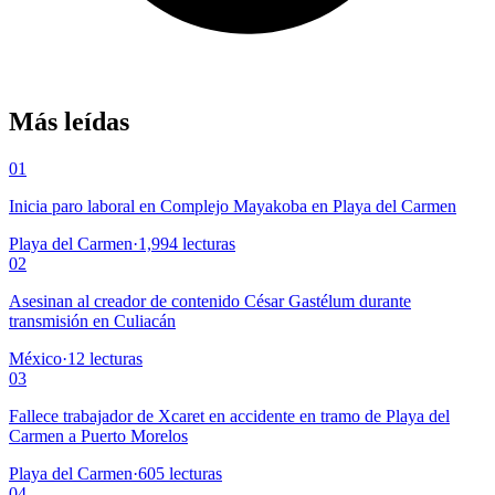
Más leídas
01
Inicia paro laboral en Complejo Mayakoba en Playa del Carmen
Playa del Carmen
·
1,994
lecturas
02
Asesinan al creador de contenido César Gastélum durante
transmisión en Culiacán
México
·
12
lecturas
03
Fallece trabajador de Xcaret en accidente en tramo de Playa del
Carmen a Puerto Morelos
Playa del Carmen
·
605
lecturas
04