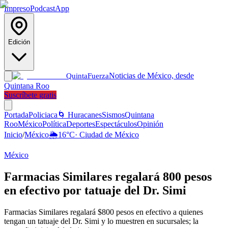
Impreso
Podcast
App
Edición
Noticias de México, desde
Quinta
Fuerza
Quintana Roo
Suscríbete gratis
Portada
Policiaca
🌀 Huracanes
Sismos
Quintana
Roo
México
Política
Deportes
Espectáculos
Opinión
Inicio
/
México
🌦️
16
°C
·
Ciudad de México
México
Farmacias Similares regalará 800 pesos
en efectivo por tatuaje del Dr. Simi
Farmacias Similares regalará $800 pesos en efectivo a quienes
tengan un tatuaje del Dr. Simi y lo muestren en sucursales; la