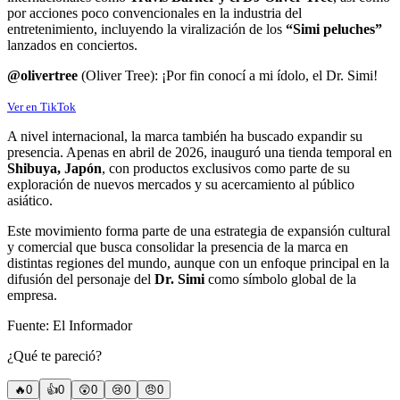
por acciones poco convencionales en la industria del
entretenimiento, incluyendo la viralización de los
“Simi peluches”
lanzados en conciertos.
@olivertree
(Oliver Tree): ¡Por fin conocí a mi ídolo, el Dr. Simi!
Ver en TikTok
A nivel internacional, la marca también ha buscado expandir su
presencia. Apenas en abril de 2026, inauguró una tienda temporal en
Shibuya, Japón
, con productos exclusivos como parte de su
exploración de nuevos mercados y su acercamiento al público
asiático.
Este movimiento forma parte de una estrategia de expansión cultural
y comercial que busca consolidar la presencia de la marca en
distintas regiones del mundo, aunque con un enfoque principal en la
difusión del personaje del
Dr. Simi
como símbolo global de la
empresa.
Fuente: El Informador
¿Qué te pareció?
🔥
0
👍
0
😲
0
😢
0
😠
0