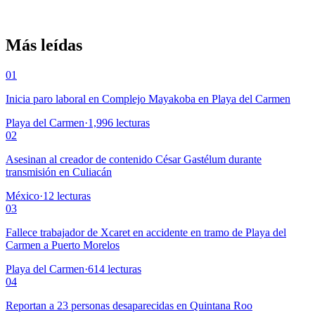
Más leídas
01
Inicia paro laboral en Complejo Mayakoba en Playa del Carmen
Playa del Carmen
·
1,996
lecturas
02
Asesinan al creador de contenido César Gastélum durante
transmisión en Culiacán
México
·
12
lecturas
03
Fallece trabajador de Xcaret en accidente en tramo de Playa del
Carmen a Puerto Morelos
Playa del Carmen
·
614
lecturas
04
Reportan a 23 personas desaparecidas en Quintana Roo