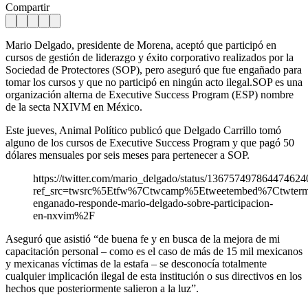
Compartir
Mario Delgado, presidente de Morena, aceptó que participó en
cursos de gestión de liderazgo y éxito corporativo realizados por la
Sociedad de Protectores (SOP), pero aseguró que fue engañado para
tomar los cursos y que no participó en ningún acto ilegal.SOP es una
organización alterna de Executive Success Program (ESP) nombre
de la secta NXIVM en México.
Este jueves, Animal Político publicó que Delgado Carrillo tomó
alguno de los cursos de Executive Success Program y que pagó 50
dólares mensuales por seis meses para pertenecer a SOP.
https://twitter.com/mario_delgado/status/136757497864474624
ref_src=twsrc%5Etfw%7Ctwcamp%5Etweetembed%7Ctwter
enganado-responde-mario-delgado-sobre-participacion-
en-nxvim%2F
Aseguró que asistió “de buena fe y en busca de la mejora de mi
capacitación personal – como es el caso de más de 15 mil mexicanos
y mexicanas víctimas de la estafa – se desconocía totalmente
cualquier implicación ilegal de esta institución o sus directivos en los
hechos que posteriormente salieron a la luz”.