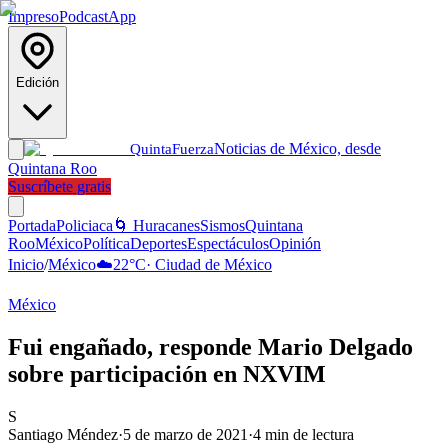
Impreso
Podcast
App
Edición
Noticias de México, desde
Quinta
Fuerza
Quintana Roo
Suscríbete gratis
Portada
Policiaca
🌀 Huracanes
Sismos
Quintana
Roo
México
Política
Deportes
Espectáculos
Opinión
Inicio
/
México
☁️
22
°C
·
Ciudad de México
México
Fui engañado, responde Mario Delgado
sobre participación en NXVIM
S
Santiago Méndez
·
5 de marzo de 2021
·
4
min de lectura