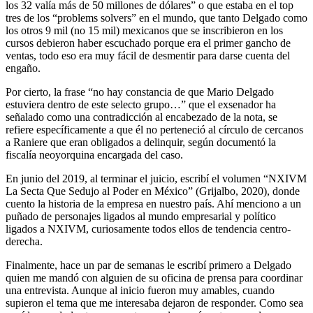
los 32 valía más de 50 millones de dólares” o que estaba en el top
tres de los “problems solvers” en el mundo, que tanto Delgado como
los otros 9 mil (no 15 mil) mexicanos que se inscribieron en los
cursos debieron haber escuchado porque era el primer gancho de
ventas, todo eso era muy fácil de desmentir para darse cuenta del
engaño.
Por cierto, la frase “no hay constancia de que Mario Delgado
estuviera dentro de este selecto grupo…” que el exsenador ha
señalado como una contradicción al encabezado de la nota, se
refiere específicamente a que él no perteneció al círculo de cercanos
a Raniere que eran obligados a delinquir, según documentó la
fiscalía neoyorquina encargada del caso.
En junio del 2019, al terminar el juicio, escribí el volumen “NXIVM
La Secta Que Sedujo al Poder en México” (Grijalbo, 2020), donde
cuento la historia de la empresa en nuestro país. Ahí menciono a un
puñado de personajes ligados al mundo empresarial y político
ligados a NXIVM, curiosamente todos ellos de tendencia centro-
derecha.
Finalmente, hace un par de semanas le escribí primero a Delgado
quien me mandó con alguien de su oficina de prensa para coordinar
una entrevista. Aunque al inicio fueron muy amables, cuando
supieron el tema que me interesaba dejaron de responder. Como sea