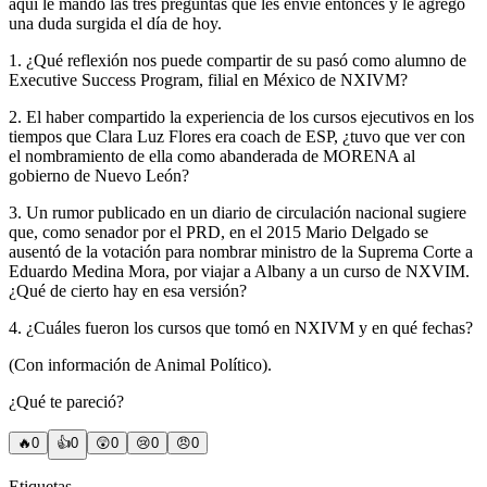
aquí le mando las tres preguntas que les envíe entonces y le agrego
una duda surgida el día de hoy.
1. ¿Qué reflexión nos puede compartir de su pasó como alumno de
Executive Success Program, filial en México de NXIVM?
2. El haber compartido la experiencia de los cursos ejecutivos en los
tiempos que Clara Luz Flores era coach de ESP, ¿tuvo que ver con
el nombramiento de ella como abanderada de MORENA al
gobierno de Nuevo León?
3. Un rumor publicado en un diario de circulación nacional sugiere
que, como senador por el PRD, en el 2015 Mario Delgado se
ausentó de la votación para nombrar ministro de la Suprema Corte a
Eduardo Medina Mora, por viajar a Albany a un curso de NXVIM.
¿Qué de cierto hay en esa versión?
4. ¿Cuáles fueron los cursos que tomó en NXIVM y en qué fechas?
(Con información de Animal Político).
¿Qué te pareció?
🔥
0
👍
0
😲
0
😢
0
😠
0
Etiquetas