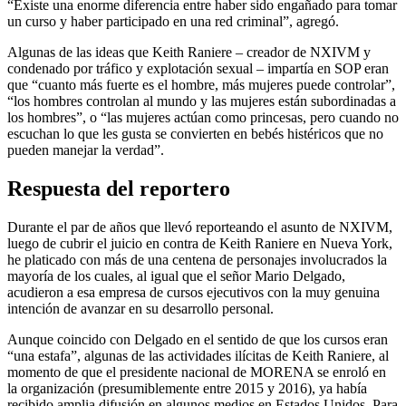
“Existe una enorme diferencia entre haber sido engañado para tomar
un curso y haber participado en una red criminal”, agregó.
Algunas de las ideas que Keith Raniere – creador de NXIVM y
condenado por tráfico y explotación sexual – impartía en SOP eran
que “cuanto más fuerte es el hombre, más mujeres puede controlar”,
“los hombres controlan al mundo y las mujeres están subordinadas a
los hombres”, o “las mujeres actúan como princesas, pero cuando no
escuchan lo que les gusta se convierten en bebés histéricos que no
pueden manejar la verdad”.
Respuesta del reportero
Durante el par de años que llevó reporteando el asunto de NXIVM,
luego de cubrir el juicio en contra de Keith Raniere en Nueva York,
he platicado con más de una centena de personajes involucrados la
mayoría de los cuales, al igual que el señor Mario Delgado,
acudieron a esa empresa de cursos ejecutivos con la muy genuina
intención de avanzar en su desarrollo personal.
Aunque coincido con Delgado en el sentido de que los cursos eran
“una estafa”, algunas de las actividades ilícitas de Keith Raniere, al
momento de que el presidente nacional de MORENA se enroló en
la organización (presumiblemente entre 2015 y 2016), ya había
recibido amplia difusión en algunos medios en Estados Unidos. Para