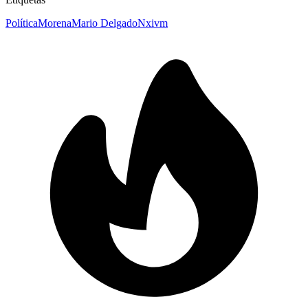
Política
Morena
Mario Delgado
Nxivm