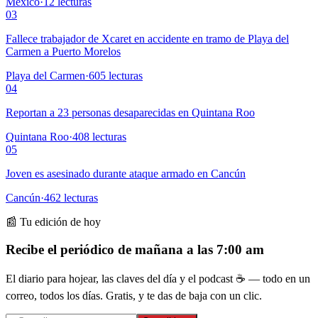
México
·
12
lecturas
03
Fallece trabajador de Xcaret en accidente en tramo de Playa del
Carmen a Puerto Morelos
Playa del Carmen
·
605
lecturas
04
Reportan a 23 personas desaparecidas en Quintana Roo
Quintana Roo
·
408
lecturas
05
Joven es asesinado durante ataque armado en Cancún
Cancún
·
462
lecturas
📰 Tu edición de hoy
Recibe el periódico de mañana a las 7:00 am
El diario para hojear, las claves del día y el podcast ☕ — todo en un
correo, todos los días. Gratis, y te das de baja con un clic.