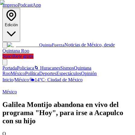
Impreso
Podcast
App
Edición
Noticias de México, desde
Quinta
Fuerza
Quintana Roo
Suscríbete gratis
Portada
Policiaca
🌀 Huracanes
Sismos
Quintana
Roo
México
Política
Deportes
Espectáculos
Opinión
Inicio
/
México
🌤️
14
°C
·
Ciudad de México
México
Galilea Montijo abandona en vivo del
programa "Hoy", para irse a Acapulco
con su hijo
Q