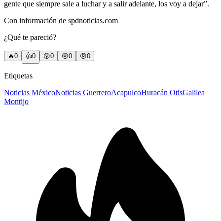
gente que siempre sale a luchar y a salir adelante, los voy a dejar”.
Con información de spdnoticias.com
¿Qué te pareció?
🔥
0
👍
0
😲
0
😢
0
😠
0
Etiquetas
Noticias México
Noticias Guerrero
Acapulco
Huracán Otis
Galilea
Montijo