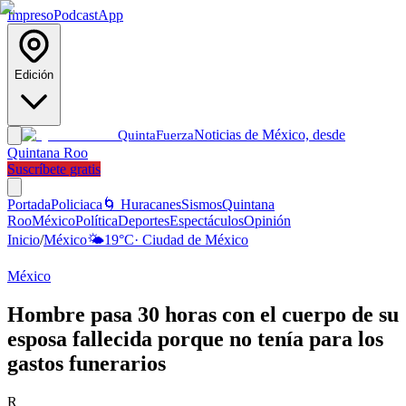
Impreso
Podcast
App
Edición
Noticias de México, desde
Quinta
Fuerza
Quintana Roo
Suscríbete gratis
Portada
Policiaca
🌀 Huracanes
Sismos
Quintana
Roo
México
Política
Deportes
Espectáculos
Opinión
Inicio
/
México
🌤️
19
°C
·
Ciudad de México
México
Hombre pasa 30 horas con el cuerpo de su
esposa fallecida porque no tenía para los
gastos funerarios
R