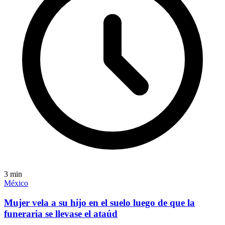
3
min
México
Mujer vela a su hijo en el suelo luego de que la
funeraria se llevase el ataúd