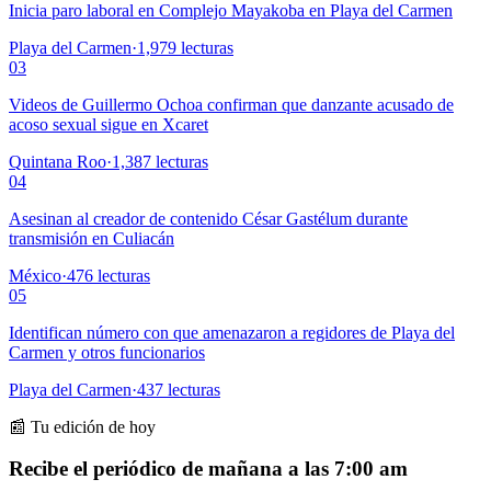
Inicia paro laboral en Complejo Mayakoba en Playa del Carmen
Playa del Carmen
·
1,979
lecturas
03
Videos de Guillermo Ochoa confirman que danzante acusado de
acoso sexual sigue en Xcaret
Quintana Roo
·
1,387
lecturas
04
Asesinan al creador de contenido César Gastélum durante
transmisión en Culiacán
México
·
476
lecturas
05
Identifican número con que amenazaron a regidores de Playa del
Carmen y otros funcionarios
Playa del Carmen
·
437
lecturas
📰 Tu edición de hoy
Recibe el periódico de mañana a las 7:00 am