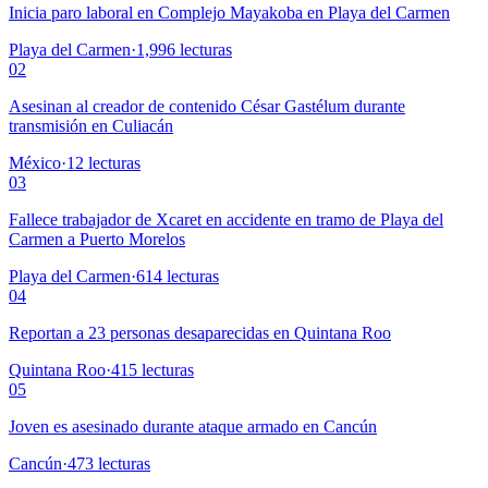
Inicia paro laboral en Complejo Mayakoba en Playa del Carmen
Playa del Carmen
·
1,996
lecturas
02
Asesinan al creador de contenido César Gastélum durante
transmisión en Culiacán
México
·
12
lecturas
03
Fallece trabajador de Xcaret en accidente en tramo de Playa del
Carmen a Puerto Morelos
Playa del Carmen
·
614
lecturas
04
Reportan a 23 personas desaparecidas en Quintana Roo
Quintana Roo
·
415
lecturas
05
Joven es asesinado durante ataque armado en Cancún
Cancún
·
473
lecturas