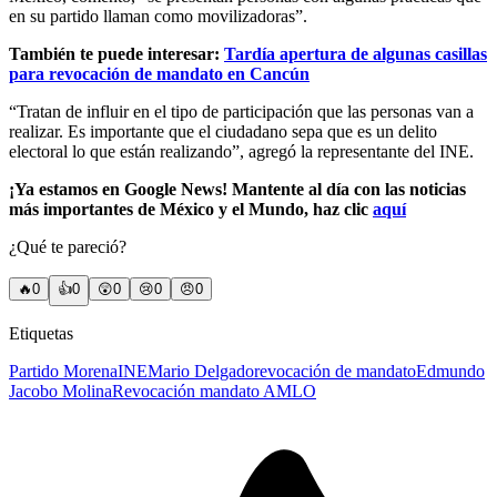
en su partido llaman como movilizadoras”.
También te puede interesar:
Tardía apertura de algunas casillas
para revocación de mandato en Cancún
“Tratan de influir en el tipo de participación que las personas van a
realizar. Es importante que el ciudadano sepa que es un delito
electoral lo que están realizando”, agregó la representante del INE.
¡Ya estamos en Google News! Mantente al día con las noticias
más importantes de México y el Mundo, haz clic
aquí
¿Qué te pareció?
🔥
0
👍
0
😲
0
😢
0
😠
0
Etiquetas
Partido Morena
INE
Mario Delgado
revocación de mandato
Edmundo
Jacobo Molina
Revocación mandato AMLO