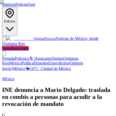
Impreso
Podcast
App
Edición
Noticias de México, desde
Quinta
Fuerza
Quintana Roo
Suscríbete gratis
Portada
Policiaca
🌀 Huracanes
Sismos
Quintana
Roo
México
Política
Deportes
Espectáculos
Opinión
Inicio
/
México
🌤️
14
°C
·
Ciudad de México
México
INE denuncia a Mario Delgado: traslada
en combis a personas para acudir a la
revocación de mandato
G