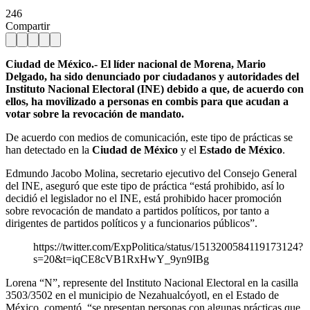
246
Compartir
Ciudad de México.- El líder nacional de Morena, Mario
Delgado, ha sido denunciado por ciudadanos y autoridades del
Instituto Nacional Electoral (INE) debido a que, de acuerdo con
ellos, ha movilizado a personas en combis para que acudan a
votar sobre la revocación de mandato.
De acuerdo con medios de comunicación, este tipo de prácticas se
han detectado en la
Ciudad de México
y el
Estado de México
.
Edmundo Jacobo Molina, secretario ejecutivo del Consejo General
del INE, aseguró que este tipo de práctica “está prohibido, así lo
decidió el legislador no el INE, está prohibido hacer promoción
sobre revocación de mandato a partidos políticos, por tanto a
dirigentes de partidos políticos y a funcionarios públicos”.
https://twitter.com/ExpPolitica/status/1513200584119173124?
s=20&t=iqCE8cVB1RxHwY_9yn9IBg
Lorena “N”, represente del Instituto Nacional Electoral en la casilla
3503/3502 en el municipio de Nezahualcóyotl, en el Estado de
México, comentó, “se presentan personas con algunas prácticas que