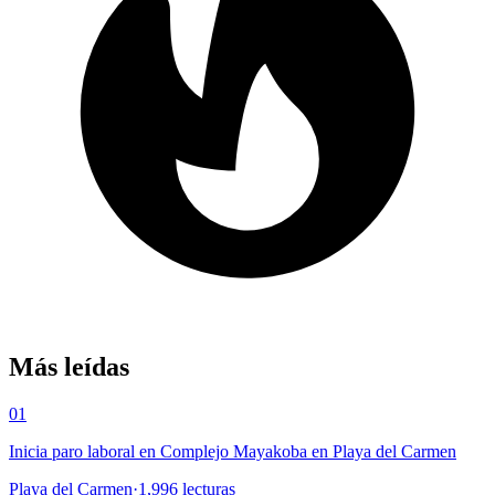
Más leídas
01
Inicia paro laboral en Complejo Mayakoba en Playa del Carmen
Playa del Carmen
·
1,996
lecturas