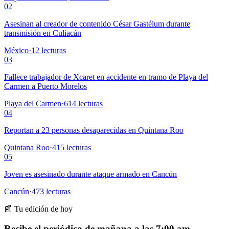
02
Asesinan al creador de contenido César Gastélum durante
transmisión en Culiacán
México
·
12
lecturas
03
Fallece trabajador de Xcaret en accidente en tramo de Playa del
Carmen a Puerto Morelos
Playa del Carmen
·
614
lecturas
04
Reportan a 23 personas desaparecidas en Quintana Roo
Quintana Roo
·
415
lecturas
05
Joven es asesinado durante ataque armado en Cancún
Cancún
·
473
lecturas
📰 Tu edición de hoy
Recibe el periódico de mañana a las 7:00 am