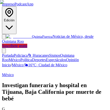
Impreso
Podcast
App
Edición
Noticias de México, desde
Quinta
Fuerza
Quintana Roo
Suscríbete gratis
Portada
Policiaca
🌀 Huracanes
Sismos
Quintana
Roo
México
Política
Deportes
Espectáculos
Opinión
Inicio
/
México
🌤️
16
°C
·
Ciudad de México
México
Investigan funeraria y hospital en
Tijuana, Baja California por muerte de
bebé
G