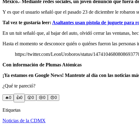
México.- Mediante redes sociales, un joven denunció que fuera de
Y es que el usuario señaló que el pasado 23 de diciembre le robaron 
Tal vez te gustaría leer:
Asaltantes usan pistola de juguete para 
En un tuit señaló que, al bajar del auto, olvidó cerrar las ventanas, h
Hasta el momento se desconoce quién o quiénes fueron las personas inv
https://twitter.com/LeonUroboros/status/1474104680808
Con información de Plumas Atómicas
¡Ya estamos en Google News! Mantente al día con las noticias má
¿Qué te pareció?
🔥
0
👍
0
😲
0
😢
0
😠
0
Etiquetas
Noticias de la CDMX