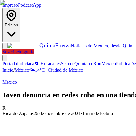
Impreso
Podcast
App
Edición
Quinta
Fuerza
Noticias de México, desde Quint
Suscríbete gratis
Portada
Policiaca
🌀 Huracanes
Sismos
Quintana Roo
México
Política
De
Inicio
/
México
🌤️
14
°C
·
Ciudad de México
México
Joven denuncia en redes robo en una tienda
R
Ricardo Zapata
·
26 de diciembre de 2021
·
1
min de lectura