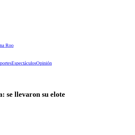
ana Roo
portes
Espectáculos
Opinión
: se llevaron su elote