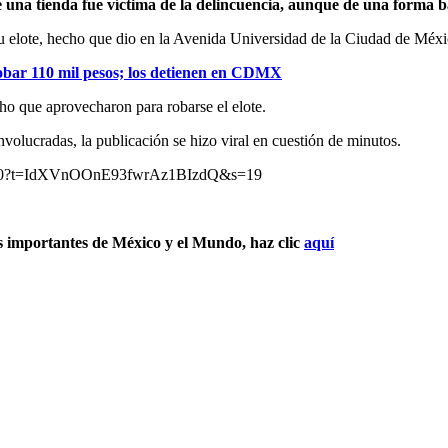
 una tienda fue víctima de la delincuencia, aunque de una forma ba
su elote, hecho que dio en la Avenida Universidad de la Ciudad de Méxi
robar 110 mil pesos; los detienen en CDMX
echo que aprovecharon para robarse el elote.
olucradas, la publicación se hizo viral en cuestión de minutos.
693770?t=IdXVnOOnE93fwrAz1BIzdQ&s=19
s importantes de México y el Mundo, haz clic
aquí