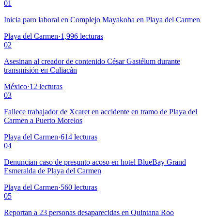
01
Inicia paro laboral en Complejo Mayakoba en Playa del Carmen
Playa del Carmen
·
1,996
lecturas
02
Asesinan al creador de contenido César Gastélum durante
transmisión en Culiacán
México
·
12
lecturas
03
Fallece trabajador de Xcaret en accidente en tramo de Playa del
Carmen a Puerto Morelos
Playa del Carmen
·
614
lecturas
04
Denuncian caso de presunto acoso en hotel BlueBay Grand
Esmeralda de Playa del Carmen
Playa del Carmen
·
560
lecturas
05
Reportan a 23 personas desaparecidas en Quintana Roo