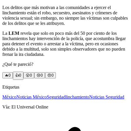
Los delitos que más motivan a las comunidades a ejercer el
linchamiento están el robo, secuestro, asesinatos y crímenes de
violencia sexual; sin embargo, no siempre las víctimas son culpables
de los delitos que se les atribuyen.
La
LEM
revela que solo en poco más del 50 por ciento de los
linchamientos hay intervención de la policía, que acostumbra llegar
para detener el evento o arrestar a la víctima, pero en ocasiones
debido a la multitud, solo son simples observadores que no pueden
frenar la ira ciudadana.
¿Qué te pareció?
🔥
0
👍
0
😲
0
😢
0
😠
0
Etiquetas
México
Noticias México
Seguridad
linchamiento
Noticias Seguridad
Vía:
El Universal Online