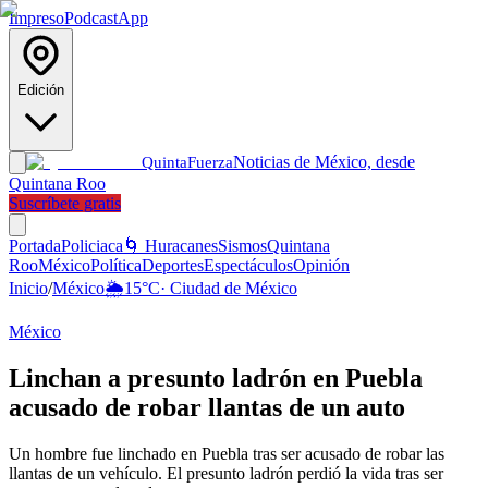
Impreso
Podcast
App
Edición
Noticias de México, desde
Quinta
Fuerza
Quintana Roo
Suscríbete gratis
Portada
Policiaca
🌀 Huracanes
Sismos
Quintana
Roo
México
Política
Deportes
Espectáculos
Opinión
Inicio
/
México
🌦️
15
°C
·
Ciudad de México
México
Linchan a presunto ladrón en Puebla
acusado de robar llantas de un auto
Un hombre fue linchado en Puebla tras ser acusado de robar las
llantas de un vehículo. El presunto ladrón perdió la vida tras ser