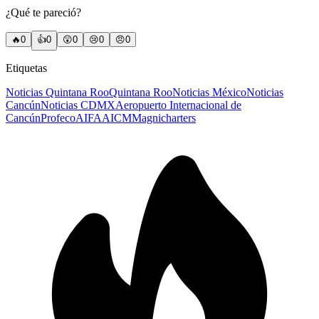
¿Qué te pareció?
🔥
0
👍
0
😲
0
😢
0
😠
0
Etiquetas
Noticias Quintana Roo
Quintana Roo
Noticias México
Noticias
Cancún
Noticias CDMX
Aeropuerto Internacional de
Cancún
Profeco
AIFA
AICM
Magnicharters