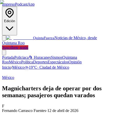
Impreso
Podcast
App
Edición
Noticias de México, desde
Quinta
Fuerza
Quintana Roo
Suscríbete gratis
Portada
Policiaca
🌀 Huracanes
Sismos
Quintana
Roo
México
Política
Deportes
Espectáculos
Opinión
Inicio
/
México
⛈️
19
°C
·
Ciudad de México
México
Magnicharters deja de operar por dos
semanas; pasajeros quedan varados
F
Fernando Carrasco Fuentes
·
12 de abril de 2026