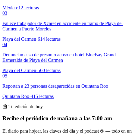
México
·
12
lecturas
03
Fallece trabajador de Xcaret en accidente en tramo de Playa del
Carmen a Puerto Morelos
Playa del Carmen
·
614
lecturas
04
Denuncian caso de presunto acoso en hotel BlueBay Grand
Esmeralda de Playa del Carmen
Playa del Carmen
·
560
lecturas
05
Reportan a 23 personas desaparecidas en Quintana Roo
Quintana Roo
·
415
lecturas
📰 Tu edición de hoy
Recibe el periódico de mañana a las 7:00 am
El diario para hojear, las claves del día y el podcast ☕ — todo en un