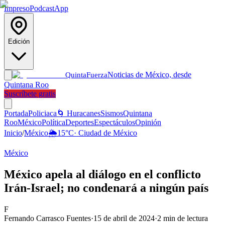
Impreso
Podcast
App
Edición
Noticias de México, desde
Quinta
Fuerza
Quintana Roo
Suscríbete gratis
Portada
Policiaca
🌀 Huracanes
Sismos
Quintana
Roo
México
Política
Deportes
Espectáculos
Opinión
Inicio
/
México
🌦️
15
°C
·
Ciudad de México
México
México apela al diálogo en el conflicto
Irán-Israel; no condenará a ningún país
F
Fernando Carrasco Fuentes
·
15 de abril de 2024
·
2
min de lectura