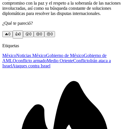
compromiso con la paz y el respeto a la soberanía de las naciones
involucradas, así como su búsqueda constante de soluciones
diplomáticas para resolver las disputas internacionales.
¿Qué te pareció?
🔥
0
👍
0
😲
0
😢
0
😠
0
Etiquetas
México
Noticias México
Gobierno de México
Gobierno de
AMLO
conflicto armado
Medio Oriente
Conflicto
Irán ataca a
Israel
Ataques contra Israel