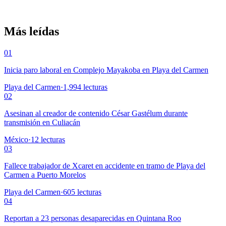
Más leídas
01
Inicia paro laboral en Complejo Mayakoba en Playa del Carmen
Playa del Carmen
·
1,994
lecturas
02
Asesinan al creador de contenido César Gastélum durante
transmisión en Culiacán
México
·
12
lecturas
03
Fallece trabajador de Xcaret en accidente en tramo de Playa del
Carmen a Puerto Morelos
Playa del Carmen
·
605
lecturas
04
Reportan a 23 personas desaparecidas en Quintana Roo