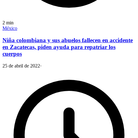
2
min
México
Niña colombiana y sus abuelos fallecen en accidente
en Zacatecas, piden ayuda para repatriar los
cuerpos
25 de abril de 2022
·