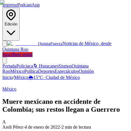
Impreso
Podcast
App
Edición
Noticias de México, desde
Quinta
Fuerza
Quintana Roo
Suscríbete gratis
Portada
Policiaca
🌀 Huracanes
Sismos
Quintana
Roo
México
Política
Deportes
Espectáculos
Opinión
Inicio
/
México
🌦️
15
°C
·
Ciudad de México
México
Muere mexicano en accidente de
Colombia; sus restos llegan a Guerrero
A
Areli Pérez
·
4 de enero de 2022
·
2
min de lectura