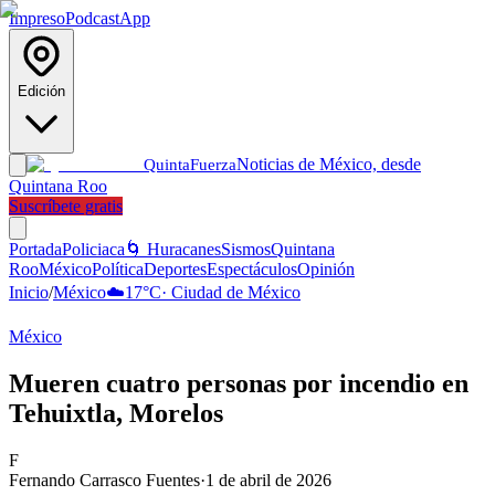
Impreso
Podcast
App
Edición
Noticias de México, desde
Quinta
Fuerza
Quintana Roo
Suscríbete gratis
Portada
Policiaca
🌀 Huracanes
Sismos
Quintana
Roo
México
Política
Deportes
Espectáculos
Opinión
Inicio
/
México
☁️
17
°C
·
Ciudad de México
México
Mueren cuatro personas por incendio en
Tehuixtla, Morelos
F
Fernando Carrasco Fuentes
·
1 de abril de 2026