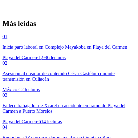
Más leídas
01
Inicia paro laboral en Complejo Mayakoba en Playa del Carmen
Playa del Carmen
·
1,996
lecturas
02
Asesinan al creador de contenido César Gastélum durante
transmisión en Culiacán
México
·
12
lecturas
03
Fallece trabajador de Xcaret en accidente en tramo de Playa del
Carmen a Puerto Morelos
Playa del Carmen
·
614
lecturas
04
Reportan a 23 personas desaparecidas en Quintana Roo