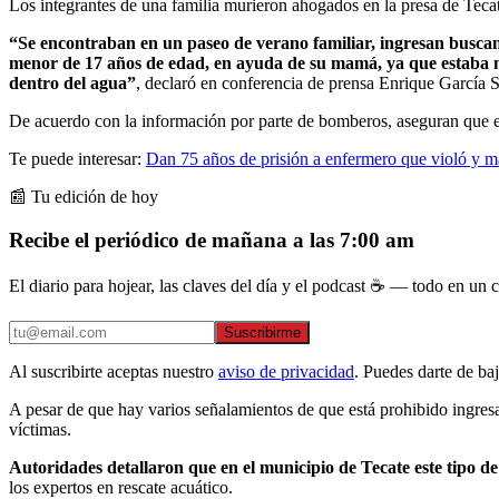
Los integrantes de una familia murieron ahogados en la presa de Tecate
“Se encontraban en un paseo de verano familiar, ingresan buscan
menor de 17 años de edad, en ayuda de su mamá, ya que estaba ma
dentro del agua”
, declaró en conferencia de prensa Enrique García 
De acuerdo con la información por parte de bomberos, aseguran que en T
Te puede interesar:
Dan 75 años de prisión a enfermero que violó y m
📰 Tu edición de hoy
Recibe el periódico de mañana a las 7:00 am
El diario para hojear, las claves del día y el podcast ☕ — todo en un co
Suscribirme
Al suscribirte aceptas nuestro
aviso de privacidad
. Puedes darte de ba
A pesar de que hay varios señalamientos de que está prohibido ingresar
víctimas.
Autoridades detallaron que en el municipio de Tecate este tipo 
los expertos en rescate acuático.