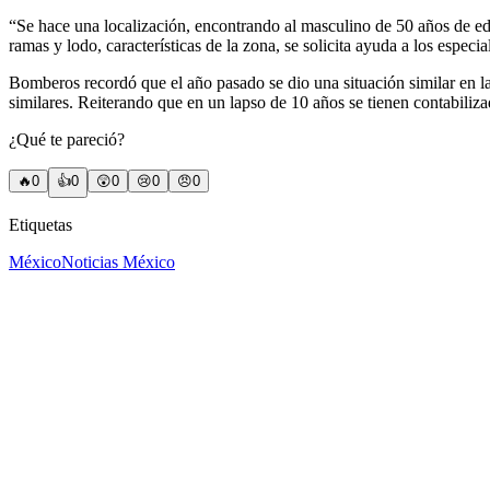
“Se hace una localización, encontrando al masculino de 50 años de eda
ramas y lodo, características de la zona, se solicita ayuda a los espe
Bomberos recordó que el año pasado se dio una situación similar en la
similares. Reiterando que en un lapso de 10 años se tienen contabiliza
¿Qué te pareció?
🔥
0
👍
0
😲
0
😢
0
😠
0
Etiquetas
México
Noticias México