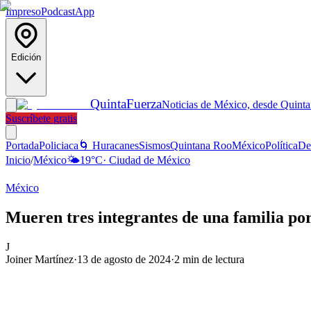
Impreso
Podcast
App
Edición
Quinta
Fuerza
Noticias de México, desde Quint
Suscríbete gratis
Portada
Policiaca
🌀 Huracanes
Sismos
Quintana Roo
México
Política
De
Inicio
/
México
🌤️
19
°C
·
Ciudad de México
México
Mueren tres integrantes de una familia por
J
Joiner Martínez
·
13 de agosto de 2024
·
2
min de lectura