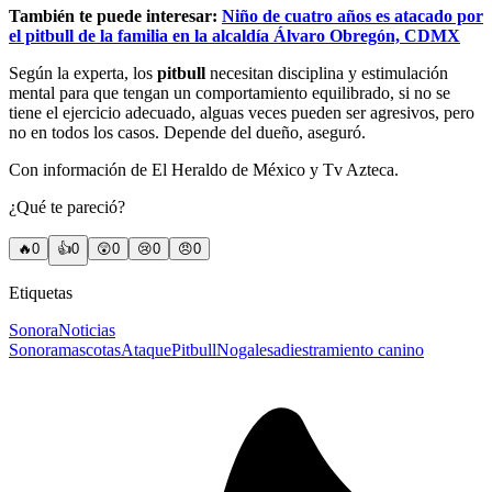
También te puede interesar:
Niño de cuatro años es atacado por
el pitbull de la familia en la alcaldía Álvaro Obregón, CDMX
Según la experta, los
pitbull
necesitan disciplina y estimulación
mental para que tengan un comportamiento equilibrado, si no se
tiene el ejercicio adecuado, alguas veces pueden ser agresivos, pero
no en todos los casos. Depende del dueño, aseguró.
Con información de El Heraldo de México y Tv Azteca.
¿Qué te pareció?
🔥
0
👍
0
😲
0
😢
0
😠
0
Etiquetas
Sonora
Noticias
Sonora
mascotas
Ataque
Pitbull
Nogales
adiestramiento canino