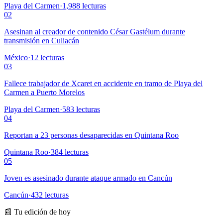
Playa del Carmen
·
1,988
lecturas
02
Asesinan al creador de contenido César Gastélum durante
transmisión en Culiacán
México
·
12
lecturas
03
Fallece trabajador de Xcaret en accidente en tramo de Playa del
Carmen a Puerto Morelos
Playa del Carmen
·
583
lecturas
04
Reportan a 23 personas desaparecidas en Quintana Roo
Quintana Roo
·
384
lecturas
05
Joven es asesinado durante ataque armado en Cancún
Cancún
·
432
lecturas
📰 Tu edición de hoy