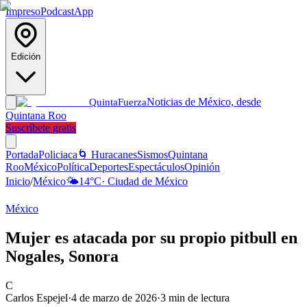
Impreso
Podcast
App
Edición
Noticias de México, desde
Quinta
Fuerza
Quintana Roo
Suscríbete gratis
Portada
Policiaca
🌀 Huracanes
Sismos
Quintana
Roo
México
Política
Deportes
Espectáculos
Opinión
Inicio
/
México
🌤️
14
°C
·
Ciudad de México
México
Mujer es atacada por su propio pitbull en
Nogales, Sonora
C
Carlos Espejel
·
4 de marzo de 2026
·
3
min de lectura