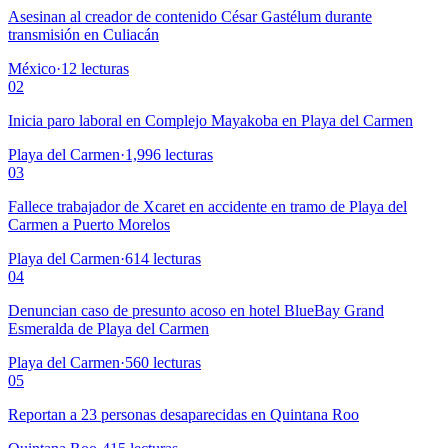
Asesinan al creador de contenido César Gastélum durante
transmisión en Culiacán
México
·
12
lecturas
02
Inicia paro laboral en Complejo Mayakoba en Playa del Carmen
Playa del Carmen
·
1,996
lecturas
03
Fallece trabajador de Xcaret en accidente en tramo de Playa del
Carmen a Puerto Morelos
Playa del Carmen
·
614
lecturas
04
Denuncian caso de presunto acoso en hotel BlueBay Grand
Esmeralda de Playa del Carmen
Playa del Carmen
·
560
lecturas
05
Reportan a 23 personas desaparecidas en Quintana Roo