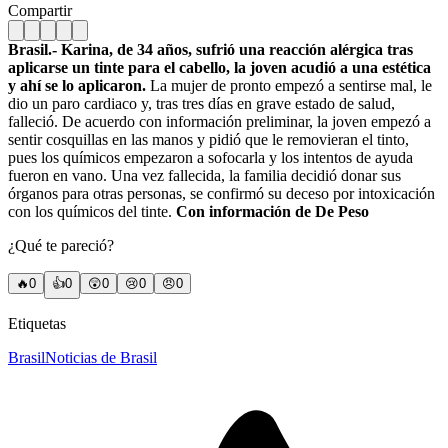
Compartir
Brasil.- Karina, de 34 años, sufrió una reacción alérgica tras
aplicarse un tinte para el cabello, la joven acudió a una estética
y ahí se lo aplicaron.
La mujer de pronto empezó a sentirse mal, le
dio un paro cardiaco y, tras tres días en grave estado de salud,
falleció. De acuerdo con información preliminar, la joven empezó a
sentir cosquillas en las manos y pidió que le removieran el tinto,
pues los químicos empezaron a sofocarla y los intentos de ayuda
fueron en vano. Una vez fallecida, la familia decidió donar sus
órganos para otras personas, se confirmó su deceso por intoxicación
con los químicos del tinte.
Con información de De Peso
¿Qué te pareció?
🔥
0
👍
0
😲
0
😢
0
😠
0
Etiquetas
Brasil
Noticias de Brasil