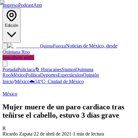
Impreso
Podcast
App
Edición
Noticias de México, desde
Quinta
Fuerza
Quintana Roo
Suscríbete gratis
Portada
Policiaca
🌀 Huracanes
Sismos
Quintana
Roo
México
Política
Deportes
Espectáculos
Opinión
Inicio
/
México
☁️
14
°C
·
Ciudad de México
México
Mujer muere de un paro cardiaco tras
teñirse el cabello, estuvo 3 días grave
R
Ricardo Zapata
·
22 de abril de 2021
·
1
min de lectura