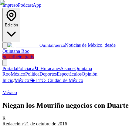
Impreso
Podcast
App
Edición
Noticias de México, desde
Quinta
Fuerza
Quintana Roo
Suscríbete gratis
Portada
Policiaca
🌀 Huracanes
Sismos
Quintana
Roo
México
Política
Deportes
Espectáculos
Opinión
Inicio
/
México
🌤️
14
°C
·
Ciudad de México
México
Niegan los Mouriño negocios con Duarte
R
Redacción
·
21 de octubre de 2016