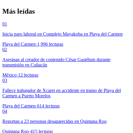
Más leídas
01
Inicia paro laboral en Complejo Mayakoba en Playa del Carmen
Playa del Carmen
·
1,996
lecturas
02
Asesinan al creador de contenido César Gastélum durante
transmisión en Culiacán
México
·
12
lecturas
03
Fallece trabajador de Xcaret en accidente en tramo de Playa del
Carmen a Puerto Morelos
Playa del Carmen
·
614
lecturas
04
Reportan a 23 personas desaparecidas en Quintana Roo
Quintana Roo
·
415
lecturas