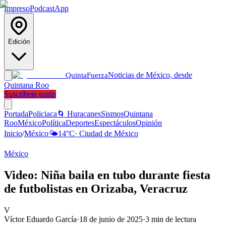
Impreso
Podcast
App
Edición
Noticias de México, desde
Quinta
Fuerza
Quintana Roo
Suscríbete gratis
Portada
Policiaca
🌀 Huracanes
Sismos
Quintana
Roo
México
Política
Deportes
Espectáculos
Opinión
Inicio
/
México
🌤️
14
°C
·
Ciudad de México
México
Video: Niña baila en tubo durante fiesta
de futbolistas en Orizaba, Veracruz
V
Víctor Eduardo García
·
18 de junio de 2025
·
3
min de lectura