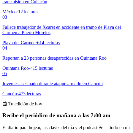
transmisión en Culiacán
México
·
12
lecturas
03
Fallece trabajador de Xcaret en accidente en tramo de Playa del
Carmen a Puerto Morelos
Playa del Carmen
·
614
lecturas
04
Reportan a 23 personas desaparecidas en Quintana Roo
Quintana Roo
·
415
lecturas
05
Joven es asesinado durante ataque armado en Cancún
Cancún
·
473
lecturas
📰 Tu edición de hoy
Recibe el periódico de mañana a las 7:00 am
El diario para hojear, las claves del día y el podcast ☕ — todo en un