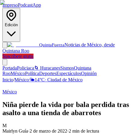
Impreso
Podcast
App
Edición
Noticias de México, desde
Quinta
Fuerza
Quintana Roo
Suscríbete gratis
Portada
Policiaca
🌀 Huracanes
Sismos
Quintana
Roo
México
Política
Deportes
Espectáculos
Opinión
Inicio
/
México
🌤️
14
°C
·
Ciudad de México
México
Niña pierde la vida por bala perdida tras
asalto a una tienda de abarrotes
M
Mairlyn Guía
·
2 de marzo de 2022
·
2
min de lectura