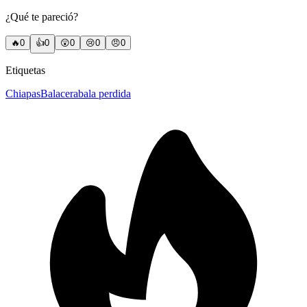
¿Qué te pareció?
🔥
0
👍
0
😲
0
😢
0
😠
0
Etiquetas
Chiapas
Balacera
bala perdida