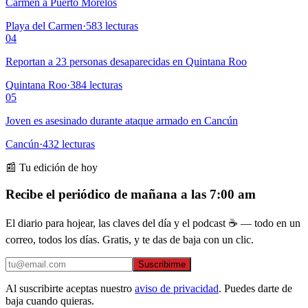
Carmen a Puerto Morelos
Playa del Carmen
·
583
lecturas
04
Reportan a 23 personas desaparecidas en Quintana Roo
Quintana Roo
·
384
lecturas
05
Joven es asesinado durante ataque armado en Cancún
Cancún
·
432
lecturas
📰 Tu edición de hoy
Recibe el periódico de mañana a las 7:00 am
El diario para hojear, las claves del día y el podcast ☕ — todo en un
correo, todos los días. Gratis, y te das de baja con un clic.
Suscribirme
Al suscribirte aceptas nuestro
aviso de privacidad
. Puedes darte de
baja cuando quieras.