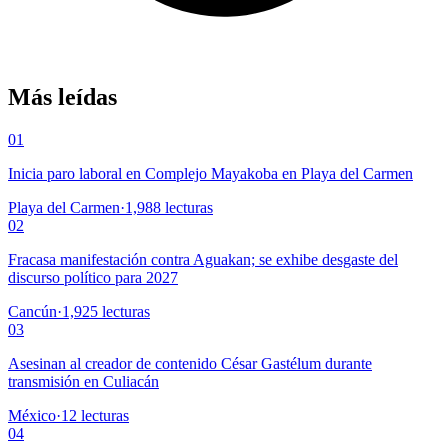
Más leídas
01
Inicia paro laboral en Complejo Mayakoba en Playa del Carmen
Playa del Carmen
·
1,988
lecturas
02
Fracasa manifestación contra Aguakan; se exhibe desgaste del
discurso político para 2027
Cancún
·
1,925
lecturas
03
Asesinan al creador de contenido César Gastélum durante
transmisión en Culiacán
México
·
12
lecturas
04