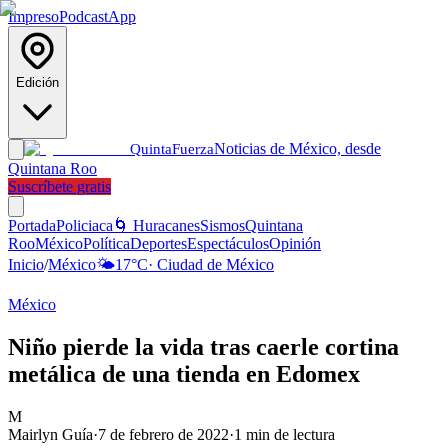
Impreso
Podcast
App
Edición
Noticias de México, desde
Quinta
Fuerza
Quintana Roo
Suscríbete gratis
Portada
Policiaca
🌀 Huracanes
Sismos
Quintana
Roo
México
Política
Deportes
Espectáculos
Opinión
Inicio
/
México
🌤️
17
°C
·
Ciudad de México
México
Niño pierde la vida tras caerle cortina
metálica de una tienda en Edomex
M
Mairlyn Guía
·
7 de febrero de 2022
·
1
min de lectura