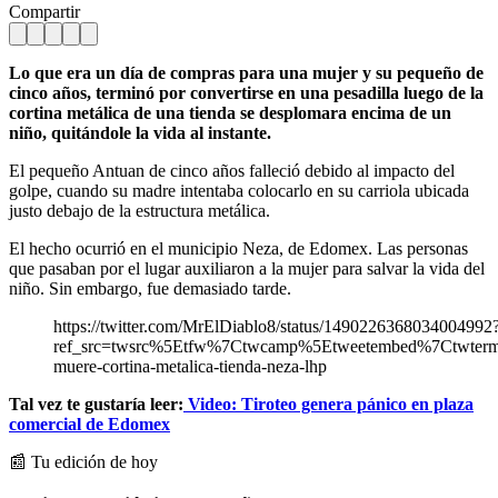
Compartir
Lo que era un día de compras para una mujer y su pequeño de
cinco años, terminó por convertirse en una pesadilla luego de la
cortina metálica de una tienda se desplomara encima de un
niño, quitándole la vida al instante.
El pequeño Antuan de cinco años falleció debido al impacto del
golpe, cuando su madre intentaba colocarlo en su carriola ubicada
justo debajo de la estructura metálica.
El hecho ocurrió en el municipio Neza, de Edomex. Las personas
que pasaban por el lugar auxiliaron a la mujer para salvar la vida del
niño. Sin embargo, fue demasiado tarde.
https://twitter.com/MrElDiablo8/status/1490226368034004992
ref_src=twsrc%5Etfw%7Ctwcamp%5Etweetembed%7Ctwte
muere-cortina-metalica-tienda-neza-lhp
Tal vez te gustaría leer:
Video: Tiroteo genera pánico en plaza
comercial de Edomex
📰 Tu edición de hoy