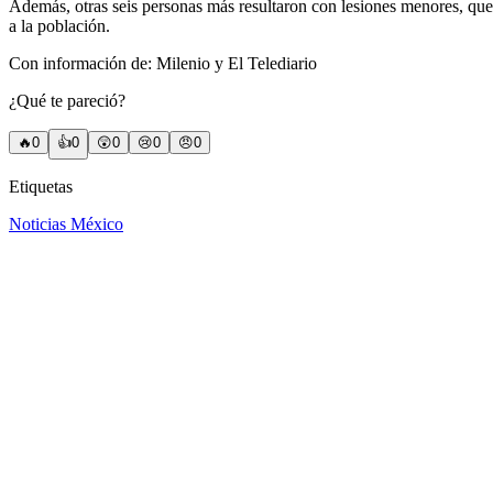
Además, otras seis personas más resultaron con lesiones menores, que 
a la población.
Con información de: Milenio y El Telediario
¿Qué te pareció?
🔥
0
👍
0
😲
0
😢
0
😠
0
Etiquetas
Noticias México