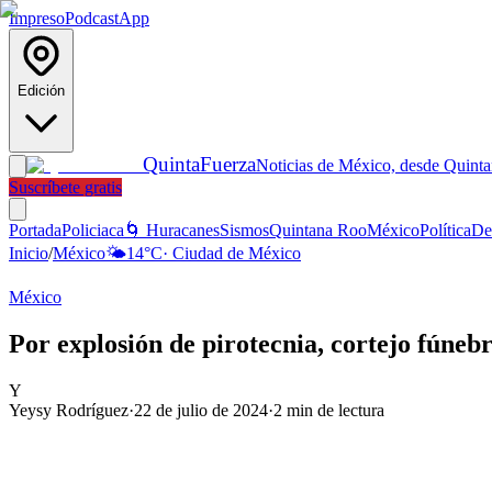
Impreso
Podcast
App
Edición
Quinta
Fuerza
Noticias de México, desde Quint
Suscríbete gratis
Portada
Policiaca
🌀 Huracanes
Sismos
Quintana Roo
México
Política
De
Inicio
/
México
🌤️
14
°C
·
Ciudad de México
México
Por explosión de pirotecnia, cortejo fúneb
Y
Yeysy Rodríguez
·
22 de julio de 2024
·
2
min de lectura