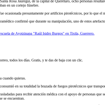
anta Rosa Jáuregui, de la capital de Querétaro, ocho personas resultar
aban en un cortejo fúnebre.
ue ocasionada presuntamente por artificios pirotécnicos, por lo que el 
 paramédico confirmó que durante su manipulación, uno de estos artefact
escuela de Ayotzinapa "Raúl Isidro Burgos" en Tixtla, Guerrero.
rreo, todos los días. Gratis, y te das de baja con un clic.
ja cuando quieras.
onsumió en su totalidad la brazada de fuegos pirotécnicos que transpor
trasladadas para recibir atención médica con el apoyo de personas que s
ue se encuentran.