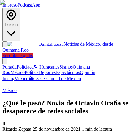
Impreso
Podcast
App
Edición
Noticias de México, desde
Quinta
Fuerza
Quintana Roo
Suscríbete gratis
Portada
Policiaca
🌀 Huracanes
Sismos
Quintana
Roo
México
Política
Deportes
Espectáculos
Opinión
Inicio
/
México
🌦️
18
°C
·
Ciudad de México
México
¿Qué le pasó? Novia de Octavio Ocaña se
desaparece de redes sociales
R
Ricardo Zapata
·
25 de noviembre de 2021
·
1
min de lectura