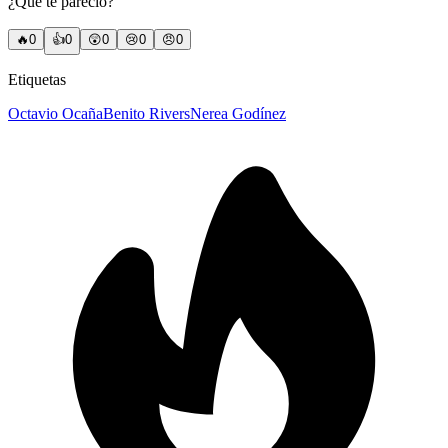
¿Qué te pareció?
🔥
0
👍
0
😲
0
😢
0
😠
0
Etiquetas
Octavio Ocaña
Benito Rivers
Nerea Godínez