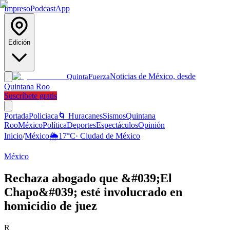
Impreso
Podcast
App
Edición
Noticias de México, desde
Quinta
Fuerza
Quintana Roo
Suscríbete gratis
Portada
Policiaca
🌀 Huracanes
Sismos
Quintana
Roo
México
Política
Deportes
Espectáculos
Opinión
Inicio
/
México
🌦️
17
°C
·
Ciudad de México
México
Rechaza abogado que &#039;El
Chapo&#039; esté involucrado en
homicidio de juez
R