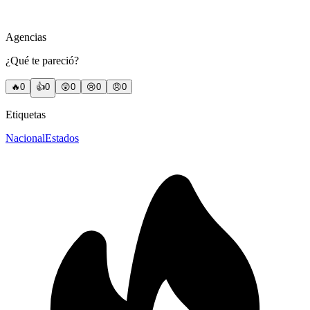
Agencias
¿Qué te pareció?
🔥
0
👍
0
😲
0
😢
0
😠
0
Etiquetas
Nacional
Estados