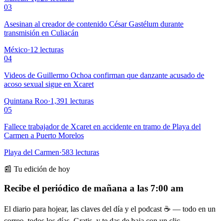
03
Asesinan al creador de contenido César Gastélum durante
transmisión en Culiacán
México
·
12
lecturas
04
Videos de Guillermo Ochoa confirman que danzante acusado de
acoso sexual sigue en Xcaret
Quintana Roo
·
1,391
lecturas
05
Fallece trabajador de Xcaret en accidente en tramo de Playa del
Carmen a Puerto Morelos
Playa del Carmen
·
583
lecturas
📰 Tu edición de hoy
Recibe el periódico de mañana a las 7:00 am
El diario para hojear, las claves del día y el podcast ☕ — todo en un
correo, todos los días. Gratis, y te das de baja con un clic.