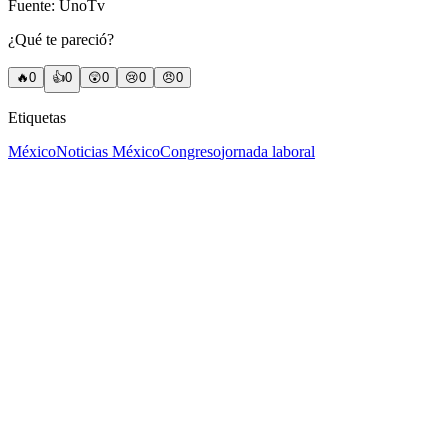
Fuente: UnoTv
¿Qué te pareció?
🔥
0
👍
0
😲
0
😢
0
😠
0
Etiquetas
México
Noticias México
Congreso
jornada laboral