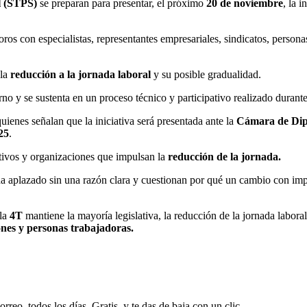
l (STPS)
se preparan para presentar, el próximo
20 de noviembre
, la 
oros con especialistas, representantes empresariales, sindicatos, persona
 la
reducción a la jornada laboral
y su posible gradualidad.
 y se sustenta en un proceso técnico y participativo realizado durante
ienes señalan que la iniciativa será presentada ante la
Cámara de Di
25
.
tivos y organizaciones que impulsan la
reducción de la jornada.
ha aplazado sin una razón clara y cuestionan por qué un cambio con impa
 la
4T
mantiene la mayoría legislativa, la reducción de la jornada labora
nes y personas trabajadoras.
rreo, todos los días. Gratis, y te das de baja con un clic.