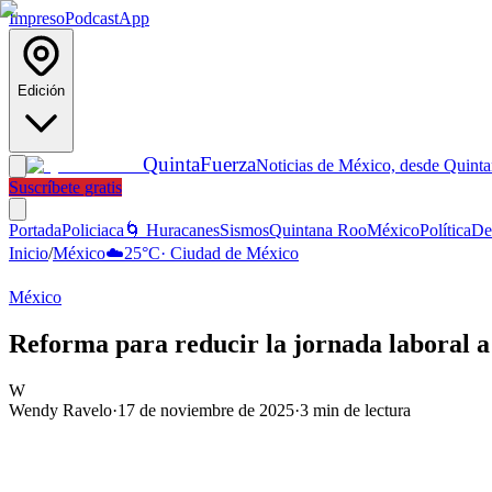
Impreso
Podcast
App
Edición
Quinta
Fuerza
Noticias de México, desde Quint
Suscríbete gratis
Portada
Policiaca
🌀 Huracanes
Sismos
Quintana Roo
México
Política
De
Inicio
/
México
☁️
25
°C
·
Ciudad de México
México
Reforma para reducir la jornada laboral a
W
Wendy Ravelo
·
17 de noviembre de 2025
·
3
min de lectura