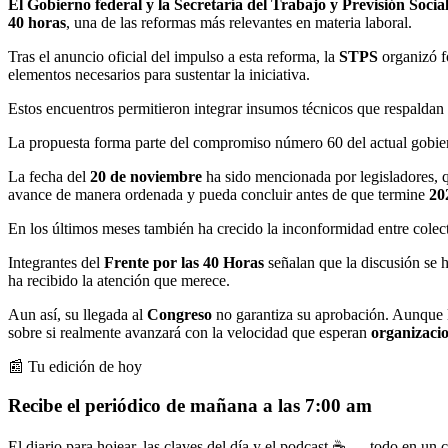
El Gobierno federal y la Secretaría del Trabajo y Previsión Socia
40 horas
, una de las reformas más relevantes en materia laboral.
Tras el anuncio oficial del impulso a esta reforma, la
STPS
organizó f
elementos necesarios para sustentar la iniciativa.
Estos encuentros permitieron integrar insumos técnicos que respaldan
La propuesta forma parte del compromiso número 60 del actual gobierno
La fecha del
20 de noviembre
ha sido mencionada por legisladores, qu
avance de manera ordenada y pueda concluir antes de que termine
20
En los últimos meses también ha crecido la inconformidad entre colec
Integrantes del
Frente por las 40 Horas
señalan que la discusión se 
ha recibido la atención que merece.
Aun así, su llegada al
Congreso
no garantiza su aprobación. Aunque
sobre si realmente avanzará con la velocidad que esperan
organizacio
📰 Tu edición de hoy
Recibe el periódico de mañana a las 7:00 am
El diario para hojear, las claves del día y el podcast ☕ — todo en un co