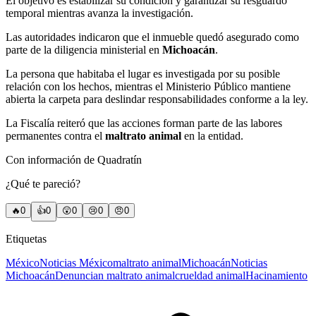
El objetivo es estabilizar su condición y garantizar su resguardo
temporal mientras avanza la investigación.
Las autoridades indicaron que el inmueble quedó asegurado como
parte de la diligencia ministerial en
Michoacán
.
La persona que habitaba el lugar es investigada por su posible
relación con los hechos, mientras el Ministerio Público mantiene
abierta la carpeta para deslindar responsabilidades conforme a la ley.
La Fiscalía reiteró que las acciones forman parte de las labores
permanentes contra el
maltrato animal
en la entidad.
Con información de Quadratín
¿Qué te pareció?
🔥
0
👍
0
😲
0
😢
0
😠
0
Etiquetas
México
Noticias México
maltrato animal
Michoacán
Noticias
Michoacán
Denuncian maltrato animal
crueldad animal
Hacinamiento