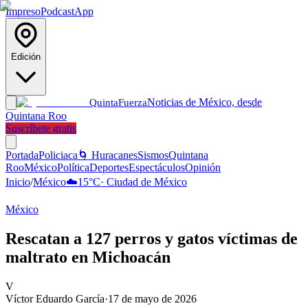
Impreso
Podcast
App
Edición
Noticias de México, desde
Quinta
Fuerza
Quintana Roo
Suscríbete gratis
Portada
Policiaca
🌀 Huracanes
Sismos
Quintana
Roo
México
Política
Deportes
Espectáculos
Opinión
Inicio
/
México
☁️
15
°C
·
Ciudad de México
México
Rescatan a 127 perros y gatos víctimas de
maltrato en Michoacán
V
Víctor Eduardo García
·
17 de mayo de 2026