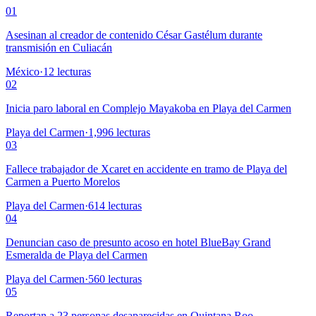
01
Asesinan al creador de contenido César Gastélum durante
transmisión en Culiacán
México
·
12
lecturas
02
Inicia paro laboral en Complejo Mayakoba en Playa del Carmen
Playa del Carmen
·
1,996
lecturas
03
Fallece trabajador de Xcaret en accidente en tramo de Playa del
Carmen a Puerto Morelos
Playa del Carmen
·
614
lecturas
04
Denuncian caso de presunto acoso en hotel BlueBay Grand
Esmeralda de Playa del Carmen
Playa del Carmen
·
560
lecturas
05
Reportan a 23 personas desaparecidas en Quintana Roo