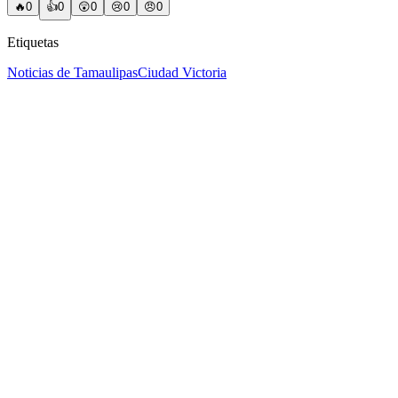
🔥
0
👍
0
😲
0
😢
0
😠
0
Etiquetas
Noticias de Tamaulipas
Ciudad Victoria