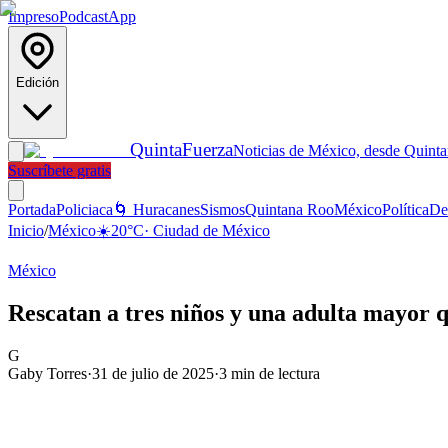
Impreso
Podcast
App
Edición
Quinta
Fuerza
Noticias de México, desde Quint
Suscríbete gratis
Portada
Policiaca
🌀 Huracanes
Sismos
Quintana Roo
México
Política
De
Inicio
/
México
☀️
20
°C
·
Ciudad de México
México
Rescatan a tres niños y una adulta mayor 
G
Gaby Torres
·
31 de julio de 2025
·
3
min de lectura