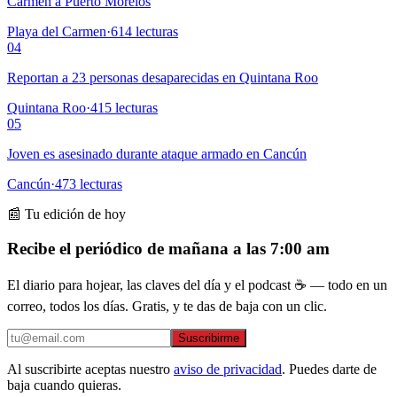
Carmen a Puerto Morelos
Playa del Carmen
·
614
lecturas
04
Reportan a 23 personas desaparecidas en Quintana Roo
Quintana Roo
·
415
lecturas
05
Joven es asesinado durante ataque armado en Cancún
Cancún
·
473
lecturas
📰 Tu edición de hoy
Recibe el periódico de mañana a las 7:00 am
El diario para hojear, las claves del día y el podcast ☕ — todo en un
correo, todos los días. Gratis, y te das de baja con un clic.
Suscribirme
Al suscribirte aceptas nuestro
aviso de privacidad
. Puedes darte de
baja cuando quieras.