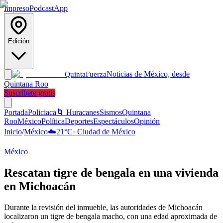
Impreso
Podcast
App
Edición
Noticias de México, desde
Quinta
Fuerza
Quintana Roo
Suscríbete gratis
Portada
Policiaca
🌀 Huracanes
Sismos
Quintana
Roo
México
Política
Deportes
Espectáculos
Opinión
Inicio
/
México
☁️
21
°C
·
Ciudad de México
México
Rescatan tigre de bengala en una vivienda
en Michoacán
Durante la revisión del inmueble, las autoridades de Michoacán
localizaron un tigre de bengala macho, con una edad aproximada de