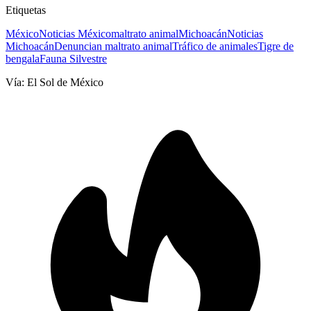
Etiquetas
México
Noticias México
maltrato animal
Michoacán
Noticias
Michoacán
Denuncian maltrato animal
Tráfico de animales
Tigre de
bengala
Fauna Silvestre
Vía:
El Sol de México