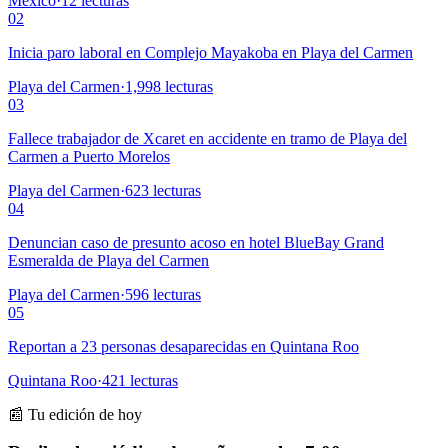
México
·
12
lecturas
02
Inicia paro laboral en Complejo Mayakoba en Playa del Carmen
Playa del Carmen
·
1,998
lecturas
03
Fallece trabajador de Xcaret en accidente en tramo de Playa del
Carmen a Puerto Morelos
Playa del Carmen
·
623
lecturas
04
Denuncian caso de presunto acoso en hotel BlueBay Grand
Esmeralda de Playa del Carmen
Playa del Carmen
·
596
lecturas
05
Reportan a 23 personas desaparecidas en Quintana Roo
Quintana Roo
·
421
lecturas
📰 Tu edición de hoy