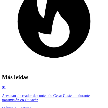
Más leídas
01
Asesinan al creador de contenido César Gastélum durante
transmisión en Culiacán