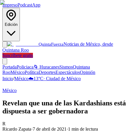
Impreso
Podcast
App
Edición
Noticias de México, desde
Quinta
Fuerza
Quintana Roo
Suscríbete gratis
Portada
Policiaca
🌀 Huracanes
Sismos
Quintana
Roo
México
Política
Deportes
Espectáculos
Opinión
Inicio
/
México
☁️
13
°C
·
Ciudad de México
México
Revelan que una de las Kardashians está
dispuesta a ser gobernadora
R
Ricardo Zapata
·
7 de abril de 2021
·
1
min de lectura