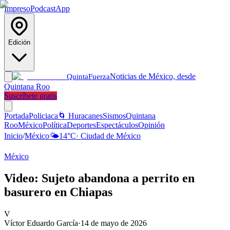
Impreso
Podcast
App
Edición
Noticias de México, desde
Quinta
Fuerza
Quintana Roo
Suscríbete gratis
Portada
Policiaca
🌀 Huracanes
Sismos
Quintana
Roo
México
Política
Deportes
Espectáculos
Opinión
Inicio
/
México
🌤️
14
°C
·
Ciudad de México
México
Video: Sujeto abandona a perrito en
basurero en Chiapas
V
Víctor Eduardo García
·
14 de mayo de 2026