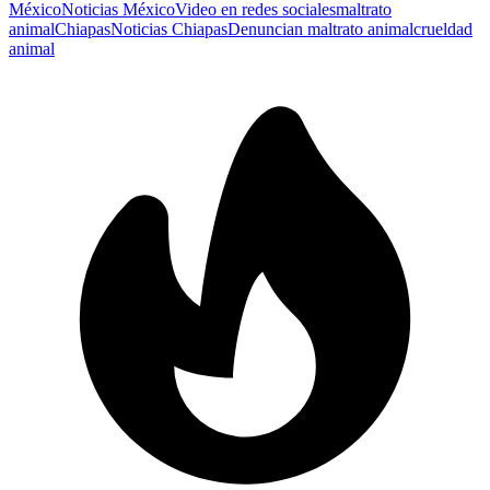
México
Noticias México
Video en redes sociales
maltrato
animal
Chiapas
Noticias Chiapas
Denuncian maltrato animal
crueldad
animal