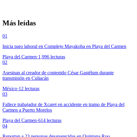
Más leídas
01
Inicia paro laboral en Complejo Mayakoba en Playa del Carmen
Playa del Carmen
·
1,996
lecturas
02
Asesinan al creador de contenido César Gastélum durante
transmisión en Culiacán
México
·
12
lecturas
03
Fallece trabajador de Xcaret en accidente en tramo de Playa del
Carmen a Puerto Morelos
Playa del Carmen
·
614
lecturas
04
Reportan a 23 personas desaparecidas en Quintana Roo