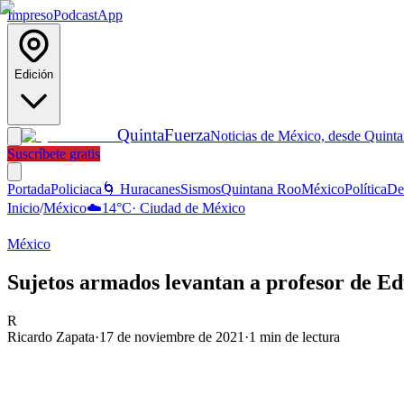
Impreso
Podcast
App
Edición
Quinta
Fuerza
Noticias de México, desde Quint
Suscríbete gratis
Portada
Policiaca
🌀 Huracanes
Sismos
Quintana Roo
México
Política
De
Inicio
/
México
☁️
14
°C
·
Ciudad de México
México
Sujetos armados levantan a profesor de Ed
R
Ricardo Zapata
·
17 de noviembre de 2021
·
1
min de lectura