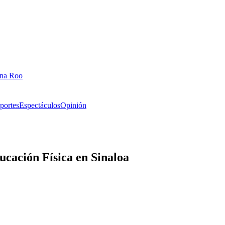
ana Roo
portes
Espectáculos
Opinión
ucación Física en Sinaloa