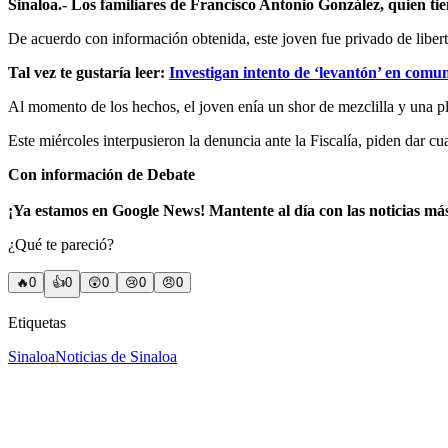
Sinaloa.- Los familiares de Francisco Antonio González, quien tie
De acuerdo con información obtenida, este joven fue privado de liber
Tal vez te gustaría leer:
Investigan intento de ‘levantón’ en comu
Al momento de los hechos, el joven enía un shor de mezclilla y una pl
Este miércoles interpusieron la denuncia ante la Fiscalía, piden dar c
Con información de Debate
¡Ya estamos en Google News! Mantente al día con las noticias má
¿Qué te pareció?
🔥
0
👍
0
😲
0
😢
0
😠
0
Etiquetas
Sinaloa
Noticias de Sinaloa