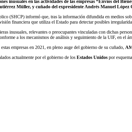
nes inusuales en las actividades de las empresas “Envíos del Bienes
Gutiérrez Müller, y cuñado del expresidente Andrés Manuel Lópe
lico (SHCP) informó que, tras la información difundida en medios sobr
evisión financiera que utiliza el Estado para detectar posibles irregular
eras inusuales, relevantes o preocupantes vinculadas con dichas persona
 conforme a los mecanismos de análisis y seguimiento de la UIF, en el ám
 estas empresas en 2021, en pleno auge del gobierno de su cuñado,
A
alados actualmente por el gobierno de los
Estados Unidos
por esquemas