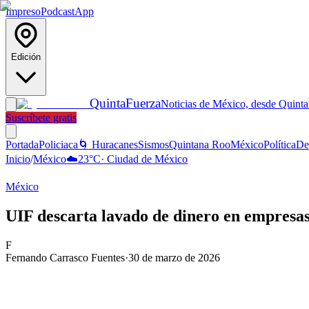
Impreso
Podcast
App
Edición
Quinta
Fuerza
Noticias de México, desde Quint
Suscríbete gratis
Portada
Policiaca
🌀 Huracanes
Sismos
Quintana Roo
México
Política
De
Inicio
/
México
☁️
23
°C
·
Ciudad de México
México
UIF descarta lavado de dinero en empres
F
Fernando Carrasco Fuentes
·
30 de marzo de 2026