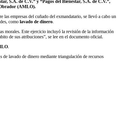
tar, S.A. de C.V.” y “Pagos del Bienestar, S.A. de C.V.”,
z Obrador (AMLO).
e las empresas del cuñado del exmandatario, se llevó a cabo un
idades, como
lavado de dinero
.
s morales. Este ejercicio incluyó la revisión de la información
bito de sus atribuciones”, se lee en el documento oficial.
MLO
.
 de lavado de dinero mediante triangulación de recursos