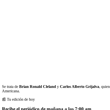
Se trata de
Brian Ronald Cleland
y
Carlos Alberto Grijalva
, quie
Americana.
📰 Tu edición de hoy
Recibe el periódico de mañana a las 7:00 am