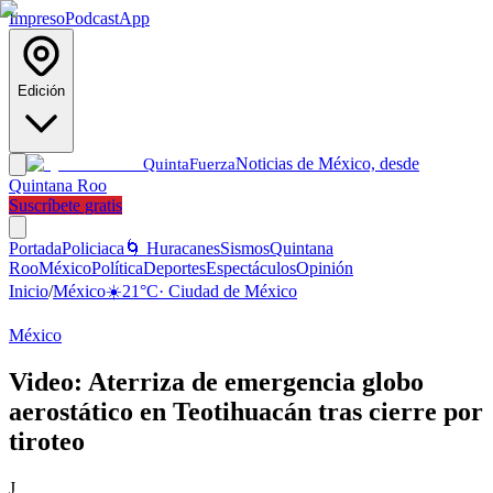
Impreso
Podcast
App
Edición
Noticias de México, desde
Quinta
Fuerza
Quintana Roo
Suscríbete gratis
Portada
Policiaca
🌀 Huracanes
Sismos
Quintana
Roo
México
Política
Deportes
Espectáculos
Opinión
Inicio
/
México
☀️
21
°C
·
Ciudad de México
México
Video: Aterriza de emergencia globo
aerostático en Teotihuacán tras cierre por
tiroteo
J