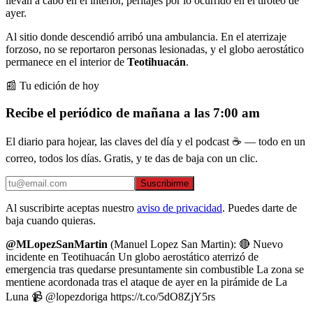
llevan a cabo en el interior, peritajes por lo ocurrido en el tiroteo de
ayer.
Al sitio donde descendió arribó una ambulancia. En el aterrizaje
forzoso, no se reportaron personas lesionadas, y el globo aerostático
permanece en el interior de
Teotihuacán
.
📰 Tu edición de hoy
Recibe el periódico de mañana a las 7:00 am
El diario para hojear, las claves del día y el podcast ☕ — todo en un
correo, todos los días. Gratis, y te das de baja con un clic.
Suscribirme
Al suscribirte aceptas nuestro
aviso de privacidad
. Puedes darte de
baja cuando quieras.
@MLopezSanMartin
(Manuel Lopez San Martin): 🔴 Nuevo
incidente en Teotihuacán Un globo aerostático aterrizó de
emergencia tras quedarse presuntamente sin combustible La zona se
mentiene acordonada tras el ataque de ayer en la pirámide de La
Luna 📹 @lopezdoriga https://t.co/5dO8ZjY5rs