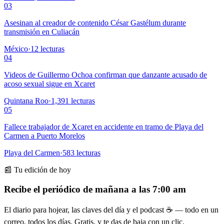
03
Asesinan al creador de contenido César Gastélum durante
transmisión en Culiacán
México
·
12
lecturas
04
Videos de Guillermo Ochoa confirman que danzante acusado de
acoso sexual sigue en Xcaret
Quintana Roo
·
1,391
lecturas
05
Fallece trabajador de Xcaret en accidente en tramo de Playa del
Carmen a Puerto Morelos
Playa del Carmen
·
583
lecturas
📰 Tu edición de hoy
Recibe el periódico de mañana a las 7:00 am
El diario para hojear, las claves del día y el podcast ☕ — todo en un
correo, todos los días. Gratis, y te das de baja con un clic.