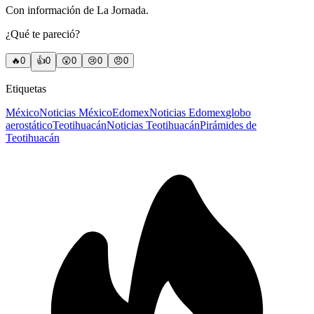
Con información de La Jornada.
¿Qué te pareció?
🔥
0
👍
0
😲
0
😢
0
😠
0
Etiquetas
México
Noticias México
Edomex
Noticias Edomex
globo
aerostático
Teotihuacán
Noticias Teotihuacán
Pirámides de
Teotihuacán