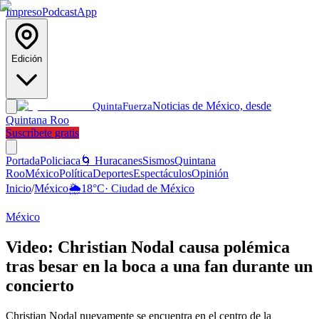
Impreso
Podcast
App
Edición
Noticias de México, desde
Quinta
Fuerza
Quintana Roo
Suscríbete gratis
Portada
Policiaca
🌀 Huracanes
Sismos
Quintana
Roo
México
Política
Deportes
Espectáculos
Opinión
Inicio
/
México
🌦️
18
°C
·
Ciudad de México
México
Video: Christian Nodal causa polémica
tras besar en la boca a una fan durante un
concierto
Christian Nodal nuevamente se encuentra en el centro de la