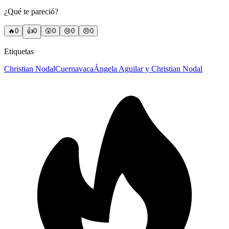
¿Qué te pareció?
🔥
0
👍
0
😲
0
😢
0
😠
0
Etiquetas
Christian Nodal
Cuernavaca
Ángela Aguilar y Christian Nodal