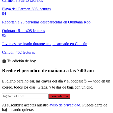
Carmen a Puerto Morelos
Playa del Carmen
·
605
lecturas
04
Reportan a 23 personas desaparecidas en Quintana Roo
Quintana Roo
·
408
lecturas
05
Joven es asesinado durante ataque armado en Cancún
Cancún
·
462
lecturas
📰 Tu edición de hoy
Recibe el periódico de mañana a las 7:00 am
El diario para hojear, las claves del día y el podcast ☕ — todo en un
correo, todos los días. Gratis, y te das de baja con un clic.
Suscribirme
Al suscribirte aceptas nuestro
aviso de privacidad
. Puedes darte de
baja cuando quieras.