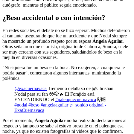
autógrafo, mientras el público seguía emocionado.
¿Beso accidental o con intención?
En redes sociales, el debate no se hizo esperar. Muchos defendieron
al cantante, asegurando que fue un accidente y que Nodal siempre
ha mostrado un profundo respeto por su esposa
Ángela Aguilar
.
Otros señalaron que el artista, originario de Caborca, Sonora, suele
ser muy cercano con sus seguidores, saludándolos de beso en la
mejilla en diversas ocasiones.
"Ni siquiera fue un beso en la boca. No exageren, a cualquiera le
podría pasar", comentaron algunos internautas, minimizando la
polémica.
@exacuernavaca
Tremendo detallazo de @Christian
Nodal para su fan 😳🤭🔥 El Forajido está
ENCENDIENDO el
#palenquecuernavaca
🙌🏼
#nodal
#beso
#angelaaguilar
♬ sonido original -
ExaCuernavaca
Por el momento,
Ángela Aguilar
no ha realizado declaraciones al
respecto y tampoco se sabe si estuvo presente en el palenque esa
noche, ya que no existen fotografías ni videos que lo confirmen.